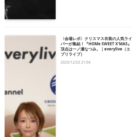
〈会場レポ〉クリスマス衣装の人気ライ
バーが集結！『HOMe SWEET X’MAS』
頂点は一ノ瀬なつみ。｜everylive（エ
ブリライブ）
2025/12/23 21:54