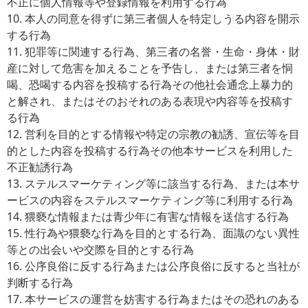
不正に個人情報等や登録情報を利用する行為
10. 本人の同意を得ずに第三者個人を特定しうる内容を開示
する行為
11. 犯罪等に関連する行為、第三者の名誉・生命・身体・財
産に対して危害を加えることを予告し、または第三者を恫
喝、恐喝する内容を投稿する行為その他社会通念上暴力的
と解され、またはそのおそれのある表現や内容等を投稿す
る行為
12. 営利を目的とする情報や特定の宗教の勧誘、宣伝等を目
的とした内容を投稿する行為その他本サービスを利用した
不正勧誘行為
13. ステルスマーケティング等に該当する行為、または本サ
ービスの内容をステルスマーケティング等に利用する行為
14. 猥褻な情報または青少年に有害な情報を送信する行為
15. 性行為や猥褻な行為を目的とする行為、面識のない異性
等との出会いや交際を目的とする行為
16. 公序良俗に反する行為または公序良俗に反すると当社が
判断する行為
17. 本サービスの運営を妨害する行為またはその恐れのある