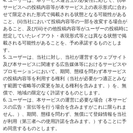
4. ユーザーは、本サービス運営上の必要性に応じて、(i)本
サービスへの投稿内容等が本サービス上の表示形式に合わ
せて限定された形式で掲載される状態となる可能性がある
こと、(ii)当社において投稿内容等の一部を改変する場合が
あること、及び(iii)その他投稿内容等がユーザーの投稿時に
想定していたレイアウト・表現形式等とは異なる状態で掲
載される可能性があることを、予め承諾するものとしま
す。
5. ユーザーは、当社に対し、当社が運営するウェブサイト
及び本サービスに関連する広告媒体等におけるサービスや
プロモーションにおいて、期間、態様を問わず本サービス
の投稿内容等を利用する権利（当社が必要かつ適正とみな
す範囲で省略等の変更を加える権利を含みます。）を、無
償で、地域の限定なく許諾するものとします。
6. ユーザーは、本サービスの運営に必要な場合（本サービ
スの広告・宣伝等を行う場合を含みますがこれに限られま
せん。）、期間、態様を問わず、無償にて登録情報を当社
が利用（第三者への使用許諾を含みます。）することに予
め同意するものとします。