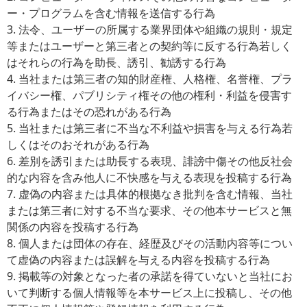
ー・プログラムを含む情報を送信する行為
3. 法令、ユーザーの所属する業界団体や組織の規則・規定
等またはユーザーと第三者との契約等に反する行為若しく
はそれらの行為を助長、誘引、勧誘する行為
4. 当社または第三者の知的財産権、人格権、名誉権、プラ
イバシー権、パブリシティ権その他の権利・利益を侵害す
る行為またはその恐れがある行為
5. 当社または第三者に不当な不利益や損害を与える行為若
しくはそのおそれがある行為
6. 差別を誘引または助長する表現、誹謗中傷その他反社会
的な内容を含み他人に不快感を与える表現を投稿する行為
7. 虚偽の内容または具体的根拠なき批判を含む情報、当社
または第三者に対する不当な要求、その他本サービスと無
関係の内容を投稿する行為
8. 個人または団体の存在、経歴及びその活動内容等につい
て虚偽の内容または誤解を与える内容を投稿する行為
9. 掲載等の対象となった者の承諾を得ていないと当社にお
いて判断する個人情報等を本サービス上に投稿し、その他