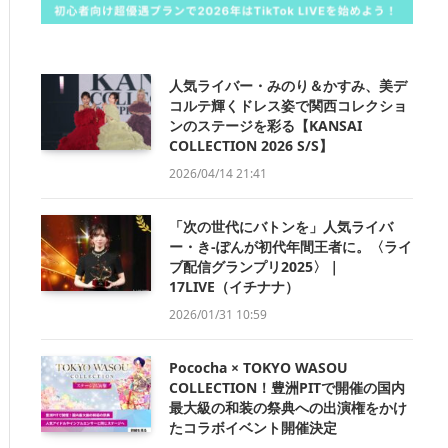
人気ライバー・みのり＆かすみ、美デ
コルテ輝くドレス姿で関西コレクショ
ンのステージを彩る【KANSAI
COLLECTION 2026 S/S】
2026/04/14 21:41
「次の世代にバトンを」人気ライバ
ー・き-ぽんが初代年間王者に。〈ライ
ブ配信グランプリ2025〉｜
17LIVE（イチナナ）
2026/01/31 10:59
Pococha × TOKYO WASOU
COLLECTION！豊洲PITで開催の国内
最大級の和装の祭典への出演権をかけ
たコラボイベント開催決定