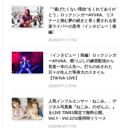
「“逃げたくない理由”をくれてありが
とう」ロックシンガーAYUKA、リス
ナーと挑む夢の続きと長く愛される音
楽ライバーの思考〈インタビュー｜後
編〉
2026/07/13 17:54
〈インタビュー｜前編〉ロックシンガ
ーAYUKA、暇つぶしの練習配信から
音楽一本の人生へ。打ちのめされた
日々が生んだ等身大のスタイル
【TikTok LIVE】
2026/07/12 19:56
人気インフルエンサー・ねこみ。、デ
ジタル写真集『ねこみ。のぜんぶ。』
をLIVE TIMES限定で無料公開。
Vol.1・Vol.2の2冊同時リリース
2026/06/20 17:59