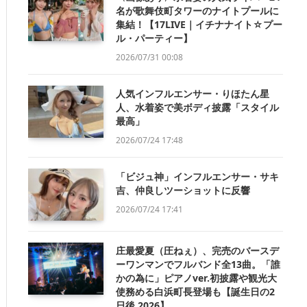
名が歌舞伎町タワーのナイトプールに
集結！【17LIVE｜イチナナイト☆プー
ル・パーティー】
2026/07/31 00:08
人気インフルエンサー・りほたん星
人、水着姿で美ボディ披露「スタイル
最高」
2026/07/24 17:48
「ビジュ神」インフルエンサー・サキ
吉、仲良しツーショットに反響
2026/07/24 17:41
庄最愛夏（圧ねぇ）、完売のバースデ
ーワンマンでフルバンド全13曲。「誰
かの為に」ピアノver.初披露や観光大
使務める白浜町長登場も【誕生日の2
日後 2026】