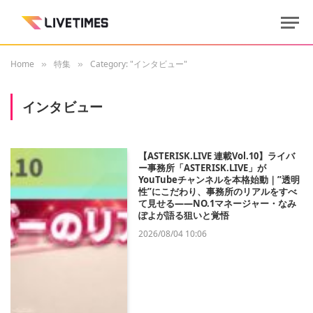
Home
特集
Category: "インタビュー"
»
»
インタビュー
【ASTERISK.LIVE 連載Vol.10】ライバ
ー事務所「ASTERISK.LIVE」が
YouTubeチャンネルを本格始動｜”透明
性”にこだわり、事務所のリアルをすべ
て見せる——NO.1マネージャー・なみ
ぽよが語る狙いと覚悟
2026/08/04 10:06