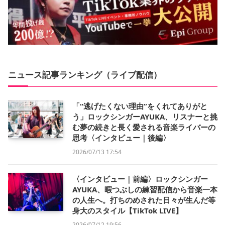
ニュース記事ランキング（ライブ配信）
「“逃げたくない理由”をくれてありがと
う」ロックシンガーAYUKA、リスナーと挑
む夢の続きと長く愛される音楽ライバーの
思考〈インタビュー｜後編〉
2026/07/13 17:54
〈インタビュー｜前編〉ロックシンガー
AYUKA、暇つぶしの練習配信から音楽一本
の人生へ。打ちのめされた日々が生んだ等
身大のスタイル【TikTok LIVE】
2026/07/12 19:56