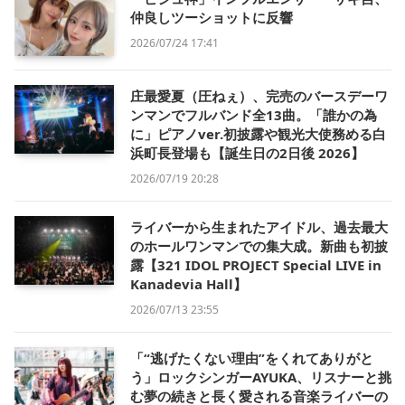
仲良しツーショットに反響
2026/07/24 17:41
庄最愛夏（圧ねぇ）、完売のバースデーワ
ンマンでフルバンド全13曲。「誰かの為
に」ピアノver.初披露や観光大使務める白
浜町長登場も【誕生日の2日後 2026】
2026/07/19 20:28
ライバーから生まれたアイドル、過去最大
のホールワンマンでの集大成。新曲も初披
露【321 IDOL PROJECT Special LIVE in
Kanadevia Hall】
2026/07/13 23:55
「“逃げたくない理由”をくれてありがと
う」ロックシンガーAYUKA、リスナーと挑
む夢の続きと長く愛される音楽ライバーの