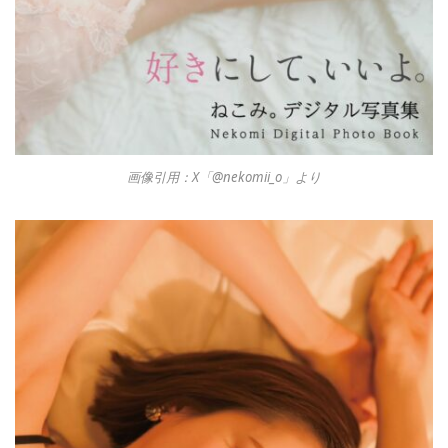
画像引用：X「@nekomii_o」より