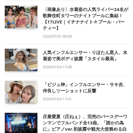
〈画像あり〉水着姿の人気ライバー24名が
歌舞伎町タワーのナイトプールに集結！
【17LIVE｜イチナナイト☆プール・パー
ティー】
2026/07/31 00:08
人気インフルエンサー・りほたん星人、水
着姿で美ボディ披露「スタイル最高」
2026/07/24 17:48
「ビジュ神」インフルエンサー・サキ吉、
仲良しツーショットに反響
2026/07/24 17:41
庄最愛夏（圧ねぇ）、完売のバースデーワ
ンマンでフルバンド全13曲。「誰かの為
に」ピアノver.初披露や観光大使務める白