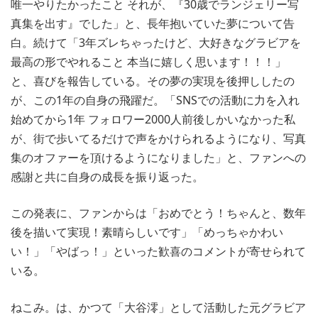
唯一やりたかったこと それが、『30歳でランジェリー写
真集を出す』でした」と、長年抱いていた夢について告
白。続けて「3年ズレちゃったけど、大好きなグラビアを
最高の形でやれること 本当に嬉しく思います！！！」
と、喜びを報告している。その夢の実現を後押ししたの
が、この1年の自身の飛躍だ。「SNSでの活動に力を入れ
始めてから1年 フォロワー2000人前後しかいなかった私
が、街で歩いてるだけで声をかけられるようになり、写真
集のオファーを頂けるようになりました」と、ファンへの
感謝と共に自身の成長を振り返った。
この発表に、ファンからは「おめでとう！ちゃんと、数年
後を描いて実現！素晴らしいです」「めっちゃかわい
い！」「やばっ！」といった歓喜のコメントが寄せられて
いる。
ねこみ。は、かつて「大谷澪」として活動した元グラビア