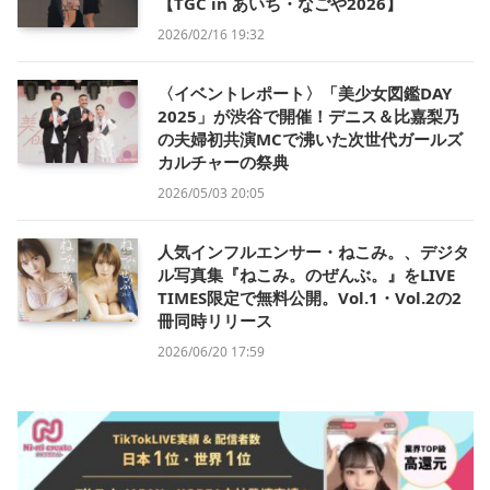
【TGC in あいち・なごや2026】
2026/02/16 19:32
〈イベントレポート〉「美少女図鑑DAY
2025」が渋谷で開催！デニス＆比嘉梨乃
の夫婦初共演MCで沸いた次世代ガールズ
カルチャーの祭典
2026/05/03 20:05
人気インフルエンサー・ねこみ。、デジタ
ル写真集『ねこみ。のぜんぶ。』をLIVE
TIMES限定で無料公開。Vol.1・Vol.2の2
冊同時リリース
2026/06/20 17:59