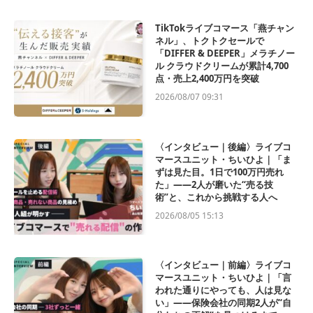
TikTokライブコマース「燕チャン
ネル」、トクトクセールで
「DIFFER & DEEPER」メラチノー
ル クラウドクリームが累計4,700
点・売上2,400万円を突破
2026/08/07 09:31
〈インタビュー｜後編〉ライブコ
マースユニット・ちいひよ｜「ま
ずは見た目。1日で100万円売れ
た」——2人が磨いた“売る技
術”と、これから挑戦する人へ
2026/08/05 15:13
〈インタビュー｜前編〉ライブコ
マースユニット・ちいひよ｜「言
われた通りにやっても、人は見な
い」——保険会社の同期2人が“自