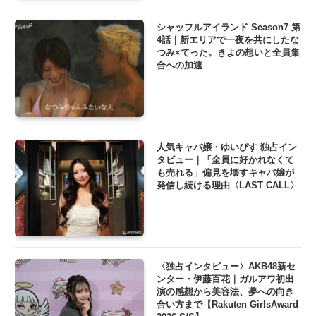
シャッフルアイランド Season7 第
4話｜新エリアで一夜を共にしたな
つみ×てった。きよの想いと全員集
合への加速
人気キャバ嬢・ゆいぴす 独占イン
タビュー｜「全員に好かれなくて
も売れる」偏見を壊すキャバ嬢が
発信し続ける理由〈LAST CALL〉
〈独占インタビュー〉AKB48新セ
ンター・伊藤百花｜ガルアワ初出
演の感想から美容法、夢への向き
合い方まで【Rakuten GirlsAward