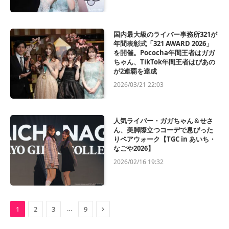
国内最大級のライバー事務所321が
年間表彰式「321 AWARD 2026」
を開催。Pococha年間王者はガガ
ちゃん、TikTok年間王者はぴあの
が2連覇を達成
2026/03/21 22:03
人気ライバー・ガガちゃん＆せさ
ん、美脚際立つコーデで息ぴった
りペアウォーク【TGC in あいち・
なごや2026】
2026/02/16 19:32
Next
…
1
2
3
9