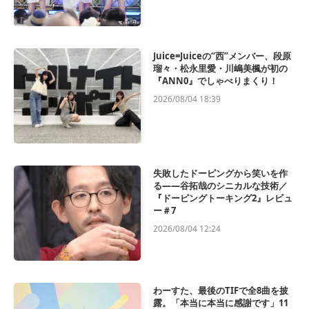
Juice=Juiceの“西”メンバー、段原
瑠々・松永里愛・川嶋美楓が初の
『ANN0』でしゃべりまくり！
2026/08/04 18:39
失敗したドーピングから笑いを作
る——谷拓哉のシニカルな技術／
『ドーピングトーキング2』レビュ
ー＃7
2026/08/04 12:24
わーすた、最後のTIFで全8曲を披
露。「本当に本当に感謝です」11