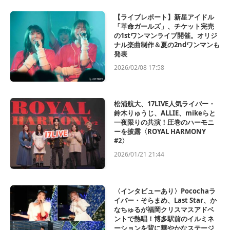
【ライブレポート】新星アイドル
「革命ガールズ」、チケット完売
の1stワンマンライブ開催。オリジ
ナル楽曲制作＆夏の2ndワンマンも
発表
2026/02/08 17:58
松浦航大、17LIVE人気ライバー・
鈴木りゅうじ、ALLIE、mikeらと
一夜限りの共演！圧巻のハーモニ
ーを披露〈ROYAL HARMONY
#2〉
2026/01/21 21:44
〈インタビューあり〉Pocochaラ
イバー・そらまめ、Last Star、か
なちゅるが福岡クリスマスアドベ
ントで熱唱！博多駅前のイルミネ
ーションを背に華やかなステージ