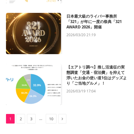
日本最大級のライバー事務所
「321」が年に一度の祭典「321
AWARD 2026」開催
2026/03/20 21:19
【エアトリ調べ】推し活遠征の実
態調査「交通・宿泊費」を抑えて
浮いたお金の使い道1位はグッズよ
り「ご当地グルメ」！
2026/03/19 17:04
Next
…
1
2
3
10