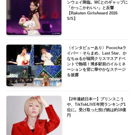
ンウェイ降臨。MCとのギャップに
「かっこかわいい」と反響
【Rakuten GirlsAward 2026
S/S】
〈インタビューあり〉Pocochaラ
イバー・そらまめ、Last Star、か
なちゅるが福岡クリスマスアドベ
ントで熱唱！博多駅前のイルミネ
ーションを背に華やかなステージ
を披露
【2年連続日本一】プリンスこう
や、TikTokLIVE年間ランキング1
位に。受け取った投げ銭は約18億
円