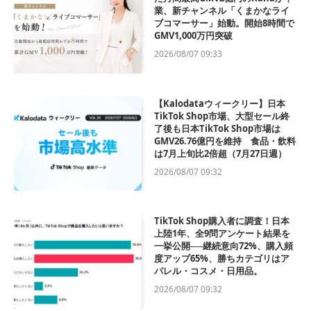
業、新チャンネル「くまかなライ
ブコマーサー」始動。開始8時間で
GMV1,000万円突破
2026/08/07 09:33
【Kalodataウィークリー】日本
TikTok Shop市場、大型セール終
了後も日本TikTok Shop市場は
GMV26.76億円を維持 食品・飲料
は7月上旬比2倍超（7月27日週）
2026/08/07 09:32
TikTok Shop購入者に調査！日本
上陸1年、全9問アンケート結果を
一挙公開──継続意向72%、購入頻
度アップ65%、勝ちカテゴリはア
パレル・コスメ・日用品。
2026/08/07 09:32