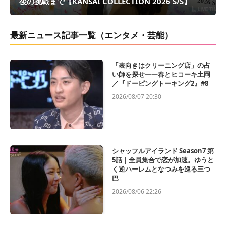
後の挑戦まで【KANSAI COLLECTION 2026 S/S】
最新ニュース記事一覧（エンタメ・芸能）
「表向きはクリーニング店」の占
い師を探せ——春とヒコーキ土岡
／『ドーピングトーキング2』#8
2026/08/07 20:30
シャッフルアイランド Season7 第
5話｜全員集合で恋が加速。ゆうと
く逆ハーレムとなつみを巡る三つ
巴
2026/08/06 22:26