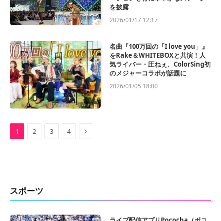
を披露
2026/01/17 12:17
名曲『100万回の「I love you」』
をRake＆WHITEBOXと共演！人
気ライバー・圧ねぇ、ColorSing初
のメジャーコラボが話題に
2026/01/05 18:00
Next
1
2
3
4
スポーツ
ライブ配信アプリPococha（ポコ