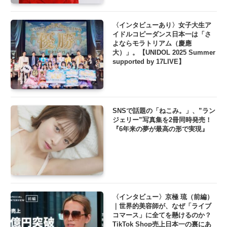
〈インタビューあり〉女子大生ア
イドルコピーダンス日本一は「さ
よならモラトリアム（慶應
大）」。【UNIDOL 2025 Summer
supported by 17LIVE】
SNSで話題の「ねこみ。」、”ラン
ジェリー”写真集を2冊同時発売！
『6年来の夢が最高の形で実現』
〈インタビュー〉京極 琉（前編）
｜世界的美容師が、なぜ「ライブ
コマース」に全てを懸けるのか？
TikTok Shop売上日本一の裏にあ