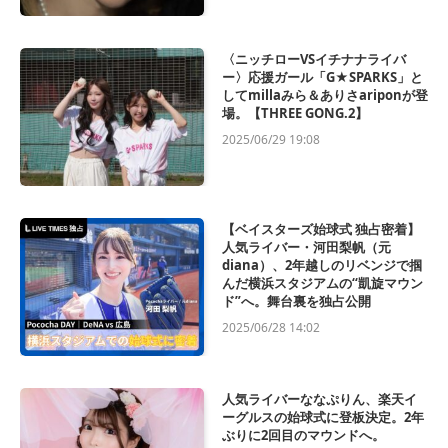
〈ニッチローVSイチナナライバ
ー〉応援ガール「G★SPARKS」と
してmillaみら＆ありさariponが登
場。【THREE GONG.2】
2025/06/29 19:08
【ベイスターズ始球式 独占密着】
人気ライバー・河田梨帆（元
diana）、2年越しのリベンジで掴
んだ横浜スタジアムの“凱旋マウン
ド”へ。舞台裏を独占公開
2025/06/28 14:02
人気ライバーななぷりん、楽天イ
ーグルスの始球式に登板決定。2年
ぶりに2回目のマウンドへ。