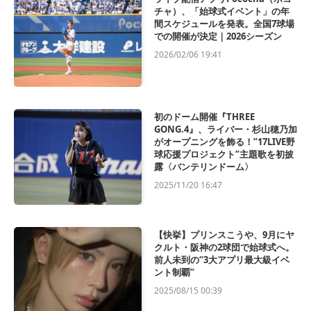
チャ）、「始球式イベント」の年
間スケジュールを発表。全国7球場
での開催が決定｜2026シーズン
2026/02/06 19:41
初のドーム開催『THREE
GONG.4』、ライバー・杉山穂乃加
がオープニングを飾る！”17LIVE野
球応援プロジェクト”主題歌を初披
露〈バンテリンドーム〉
2025/11/20 16:47
【快挙】プリンスこうや、9月にヤ
クルト・阪神の2球団で始球式へ。
前人未到の“3大アプリ最大級イベ
ント制覇”
2025/08/15 00:39