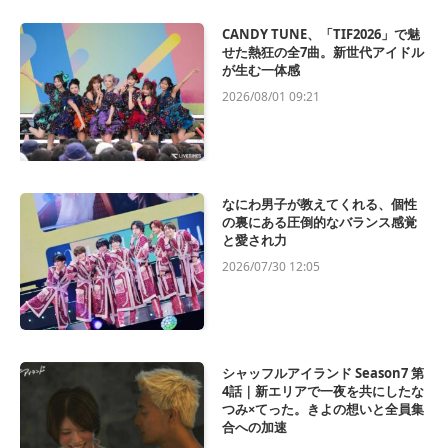
CANDY TUNE、「TIF2026」で魅
せた熱狂の全7曲。新世代アイドル
が生む一体感
2026/08/01 09:21
なにわ男子が教えてくれる、個性
の裏にある圧倒的なバランス感覚
と愛され力
2026/07/30 12:05
シャッフルアイランド Season7 第
4話｜新エリアで一夜を共にしたな
つみ×てった。きよの想いと全員集
合への加速