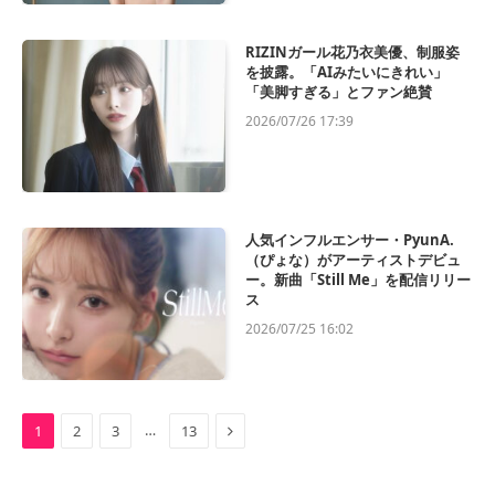
RIZINガール花乃衣美優、制服姿
を披露。「AIみたいにきれい」
「美脚すぎる」とファン絶賛
2026/07/26 17:39
人気インフルエンサー・PyunA.
（ぴょな）がアーティストデビュ
ー。新曲「Still Me」を配信リリー
ス
2026/07/25 16:02
Next
…
1
2
3
13