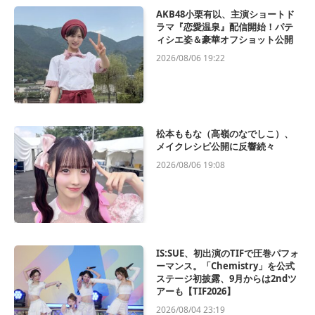
AKB48小栗有以、主演ショートド
ラマ『恋愛温泉』配信開始！パテ
ィシエ姿＆豪華オフショット公開
2026/08/06 19:22
松本ももな（高嶺のなでしこ）、
メイクレシピ公開に反響続々
2026/08/06 19:08
IS:SUE、初出演のTIFで圧巻パフォ
ーマンス。「Chemistry」を公式
ステージ初披露、9月からは2ndツ
アーも【TIF2026】
2026/08/04 23:19