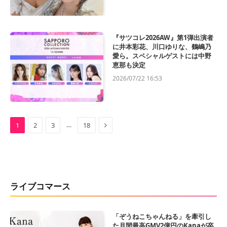
『サツコレ2026AW』第1弾出演者
に井本彩花、川口ゆりな、鶴嶋乃
愛ら。スペシャルゲストには中野
恵那も決定
2026/07/22 16:53
Next
…
1
2
3
18
ライブコマース
「ぞうねこちゃんねる」を牽引し
た月間最高GMV2億円のKanaが卒