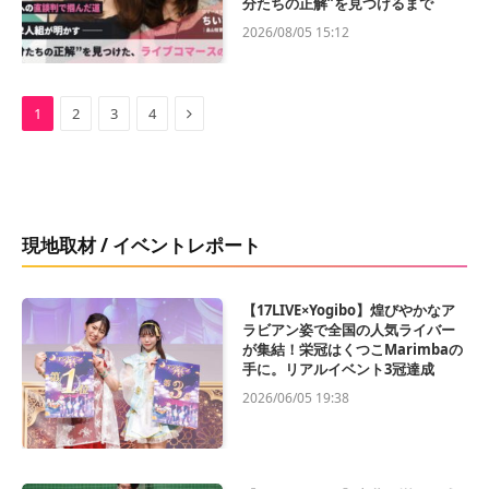
分たちの正解”を見つけるまで
2026/08/05 15:12
Next
1
2
3
4
現地取材 / イベントレポート
【17LIVE×Yogibo】煌びやかなア
ラビアン姿で全国の人気ライバー
が集結！栄冠はくつこMarimbaの
手に。リアルイベント3冠達成
2026/06/05 19:38