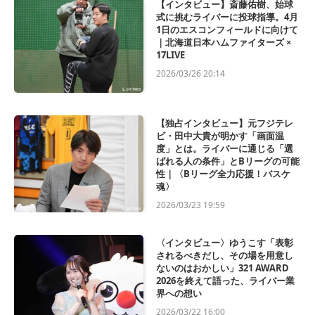
【インタビュー】斎藤佑樹、始球
式に挑むライバーに投球指導。4月
1日のエスコンフィールドに向けて
｜北海道日本ハムファイターズ ×
17LIVE
2026/03/26 20:14
【独占インタビュー】元フジテレ
ビ・田中大貴が明かす「画面温
度」とは。ライバーに通じる「選
ばれる人の条件」とBリーグの可能
性｜〈Bリーグ全力応援！バスケ
魂〉
2026/03/23 19:59
〈インタビュー〉ゆうこす「表彰
されるべきだし、その場を用意し
ないのはおかしい」321 AWARD
2026を終えて語った、ライバー業
界への想い
2026/03/22 16:00