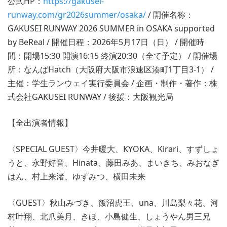
公式HP：
https://gakusei-
runway.com/gr2026summer/osaka/
/ 開催名称：
GAKUSEI RUNWAY 2026 SUMMER in OSAKA supported
by BeReal / 開催日程：2026年5月17日（日） / 開催時
間：開場15:30 開演16:15 終演20:30（全て予定） / 開催場
所：なんばHatch（大阪府大阪市浪速区湊町1丁目3-1） /
主催：学生ランウェイ実行委員会 / 企画・制作・著作：株
式会社GAKUSEI RUNWAY / 後援：大阪観光局
【全出演者情報】
〈SPECIAL GUEST〉今井暖大、KYOKA、Kirari、すずしょ
うと、永野好音、Hinata、藤田みあ、まいきち、みおなぎ
はん、村上来渚、ゆずみつ、横田未来
〈GUEST〉秋山みづき、飯沼虎王、una、川島梨々花、河
村叶翔、北爪美月、きほ、小島健生、しょうやん男三兄