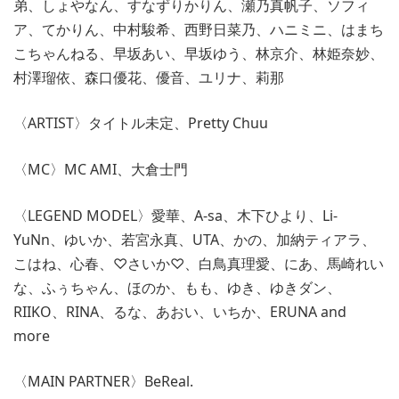
弟、しょやなん、すなずりかりん、瀬乃真帆子、ソフィ
ア、てかりん、中村駿希、西野日菜乃、ハニミニ、はまち
こちゃんねる、早坂あい、早坂ゆう、林京介、林姫奈妙、
村澤瑠依、森口優花、優音、ユリナ、莉那
〈ARTIST〉タイトル未定、Pretty Chuu
〈MC〉MC AMI、大倉士門
〈LEGEND MODEL〉愛華、A-sa、木下ひより、Li-
YuNn、ゆいか、若宮永真、UTA、かの、加納ティアラ、
こはね、心春、♡さいか♡、白鳥真理愛、にあ、馬崎れい
な、ふぅちゃん、ほのか、もも、ゆき、ゆきダン、
RIIKO、RINA、るな、あおい、いちか、ERUNA and
more
〈MAIN PARTNER〉BeReal.