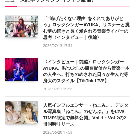
「“逃げたくない理由”をくれてありがと
う」ロックシンガーAYUKA、リスナーと挑
む夢の続きと長く愛される音楽ライバーの
思考〈インタビュー｜後編〉
2026/07/13 17:54
〈インタビュー｜前編〉ロックシンガー
AYUKA、暇つぶしの練習配信から音楽一本
の人生へ。打ちのめされた日々が生んだ等
身大のスタイル【TikTok LIVE】
2026/07/12 19:56
人気インフルエンサー・ねこみ。、デジタ
ル写真集『ねこみ。のぜんぶ。』をLIVE
TIMES限定で無料公開。Vol.1・Vol.2の2
冊同時リリース
2026/06/20 17:59