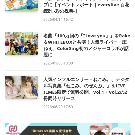
プに【イベントレポート｜everylive 百花
繚乱 -彩の祝典-】
2026/04/14 16:42
名曲『100万回の「I love you」』をRake
＆WHITEBOXと共演！人気ライバー・圧
ねぇ、ColorSing初のメジャーコラボが話
題に
2026/01/05 18:00
人気インフルエンサー・ねこみ。、デジタ
ル写真集『ねこみ。のぜんぶ。』をLIVE
TIMES限定で無料公開。Vol.1・Vol.2の2
冊同時リリース
2026/06/20 17:59