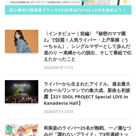
〈インタビュー｜前編〉『秘密のママ園
2』で話題！人気ライバー・上戸菜摘（う
ーちゃん）、シングルマザーとして歩んだ
道のり ー束縛からの脱出、そして番組で伝
えたかったこと
2026/04/19 11:51
ライバーから生まれたアイドル、過去最大
のホールワンマンでの集大成。新曲も初披
露【321 IDOL PROJECT Special LIVE in
Kanadevia Hall】
2026/07/13 23:55
和装姿のライバー25名が熱戦、一ノ瀬なつ
みが「譲れないプライド」で3年連続トッ