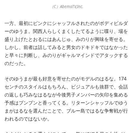
（C）AbemaTV,Inc.
一方、最初にピンクにシャッフルされたのがボディビルダ
ーのゆうま。関西人らしくまくしたてるように喋り、場を
盛り上げたとおるにはあんじゅ、みのりが興味を寄せる。
しかし、前者は話してみると男女のドキドキではなかった
と早々に判断し、みのりがギャルマインドでアタックする
のだった。
そのゆうまが最も好意を寄せたのがモデルのはるな。174
センチのスタイルはもちろん、ビジュアルも抜群で、会話
の返しも巧みなはるなが今後男子メンバーの矢印を集める
予感はプンプンと香ってくる。リターンシャッフルでゆう
まがはるなを選んだことで、ブルー島ではるな争奪戦が行
われるのではないか。