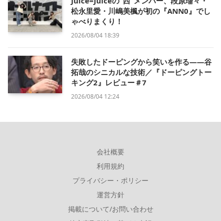
Juice=Juiceの“西”メンバー、段原瑠々・
松永里愛・川嶋美楓が初の『ANN0』でし
ゃべりまくり！
2026/08/04 18:39
失敗したドーピングから笑いを作る——谷
拓哉のシニカルな技術／『ドーピングトー
キング2』レビュー＃7
2026/08/04 12:24
会社概要
利用規約
プライバシー・ポリシー
運営方針
掲載について/お問い合わせ