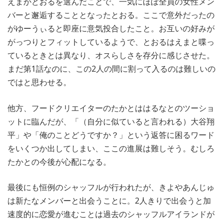
えまがとおるを選んだことで、一気にほぼ全員の女性メン
バーと邂逅することとなったとおる。ここで意外だったの
がゆーうぃると即座に意気投合したこと。お互いの好みが
がっつりとフィットしているようで、とおるはえまと喋っ
ているときとは異なり、オスらしさを存分に感じさせた。
まだ第1話なのに、この2人の間に割って入るのは難しいの
ではと思わせる。
他方、フードクリエイターのたかとははるなとのツーショ
ットに臨んだが、「（自分に似ていると言われる）大谷翔
平」や「俺のことどうですか？」という返答に困るワード
をいくつか出してしまい、ここの進展は難しそう。むしろ
たかとの今後が心配になる。
最後にも恒例のシャッフルが行われたが、きよやあんじゅ
は新たなメンバーと出会うことに。2人きりで出会うと加
速度的に恋愛が進むことは過去のシャッフルアイランドが