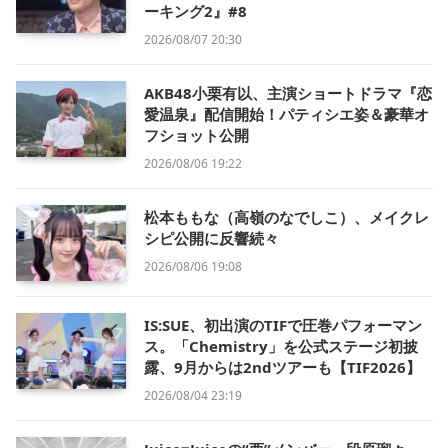
ーキング2』#8
2026/08/07 20:30
AKB48小栗有以、主演ショートドラマ『恋
愛温泉』配信開始！パティシエ姿＆豪華オ
フショット公開
2026/08/06 19:22
松本ももな（高嶺のなでしこ）、メイクレ
シピ公開に反響続々
2026/08/06 19:08
IS:SUE、初出演のTIFで圧巻パフォーマン
ス。「Chemistry」を公式ステージ初披
露、9月からは2ndツアーも【TIF2026】
2026/08/04 23:19