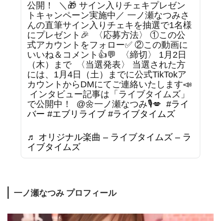
公開！ ⁡ ＼🎁 サイン入りチェキプレゼン
トキャンペーン実施中／ 一ノ瀬なつみさ
んの直筆サイン入りチェキを抽選で1名様
にプレゼント🎉 ⁡ 〈応募方法〉 ①この公
式アカウントをフォロー✅ ②この動画に
いいね＆コメント👍💬 ⁡ 〈締切〉 1月2日
（木）まで ⁡ 〈当選発表〉 当選された方
には、1月4日（土）までに公式TikTokア
カウントからDMにてご連絡いたします📣
⁡ インタビュー記事は「ライブタイムズ」
で公開中！ ⁡ @🌼一ノ瀬なつみ🎙💋 ⁡
#ライ
バー
#エブリライブ
#ライブタイムズ
♬ オリジナル楽曲 – ライブタイムズ – ラ
イブタイムズ
一ノ瀬なつみ プロフィール