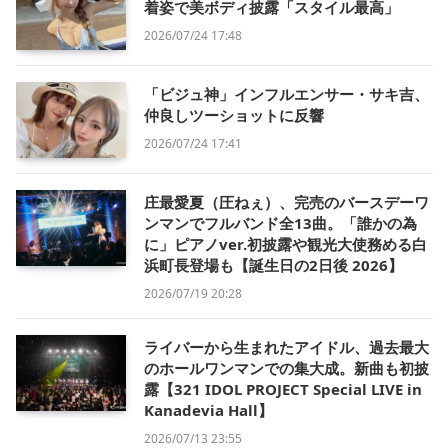
着姿で美ボディ披露「スタイル最高」
2026/07/24 17:48
「ビジュ神」インフルエンサー・サキ吉、
仲良しツーショットに反響
2026/07/24 17:41
庄最愛夏（圧ねぇ）、完売のバースデーワ
ンマンでフルバンド全13曲。「誰かの為
に」ピアノver.初披露や観光大使務める白
浜町長登場も【誕生日の2日後 2026】
2026/07/19 20:28
ライバーから生まれたアイドル、過去最大
のホールワンマンでの集大成。新曲も初披
露【321 IDOL PROJECT Special LIVE in
Kanadevia Hall】
2026/07/13 23:55