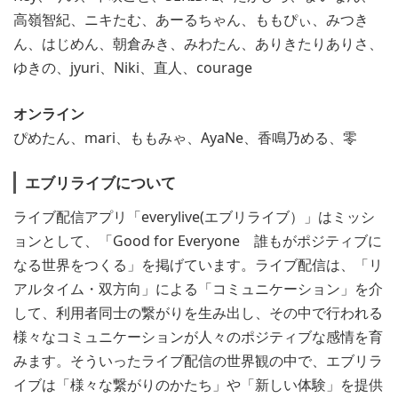
高嶺智紀、ニキたむ、あーるちゃん、ももぴぃ、みつき
ん、はじめん、朝倉みき、みわたん、ありきたりありさ、
ゆきの、jyuri、Niki、直人、courage
オンライン
ぴめたん、mari、ももみゃ、AyaNe、香鳴乃める、零
エブリライブについて
ライブ配信アプリ「everylive(エブリライブ）」はミッシ
ョンとして、「Good for Everyone 誰もがポジティブに
なる世界をつくる」を掲げています。ライブ配信は、「リ
アルタイム・双方向」による「コミュニケーション」を介
して、利用者同士の繋がりを生み出し、その中で行われる
様々なコミュニケーションが人々のポジティブな感情を育
みます。そういったライブ配信の世界観の中で、エブリラ
イブは「様々な繋がりのかたち」や「新しい体験」を提供