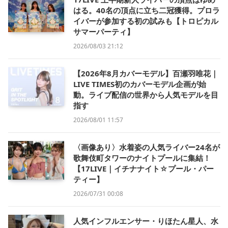
はる。40名の頂点に立ち二冠獲得。プロラ
イバーが参加する初の試みも【トロピカル
サマーパーティ】
2026/08/03 21:12
【2026年8月カバーモデル】百瀬羽唯花｜
LIVE TIMES初のカバーモデル企画が始
動。ライブ配信の世界から人気モデルを目
指す
2026/08/01 11:57
〈画像あり〉水着姿の人気ライバー24名が
歌舞伎町タワーのナイトプールに集結！
【17LIVE｜イチナナイト☆プール・パー
ティー】
2026/07/31 00:08
人気インフルエンサー・りほたん星人、水