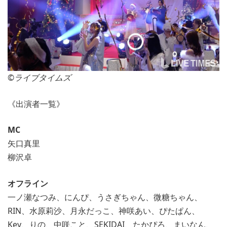
©︎ライブタイムズ
《出演者一覧》
MC
矢口真里
柳沢卓
オフライン
一ノ瀬なつみ、にんぴ、うさぎちゃん、微糖ちゃん、
RIN、水原莉沙、月永だっこ、神咲あい、ぴたぱん、
Key、りの、中咲こと、SEKIDAI、たかぴろ、まいなん、