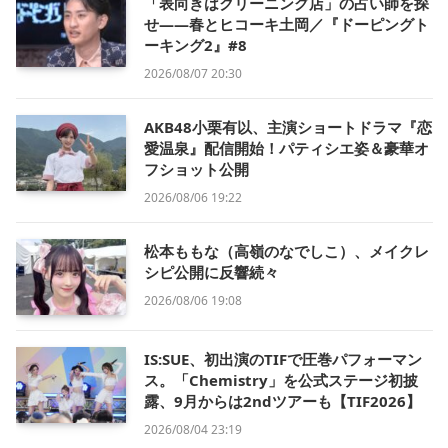
「表向きはクリーニング店」の占い師を探
せ——春とヒコーキ土岡／『ドーピングト
ーキング2』#8
2026/08/07 20:30
AKB48小栗有以、主演ショートドラマ『恋
愛温泉』配信開始！パティシエ姿＆豪華オ
フショット公開
2026/08/06 19:22
松本ももな（高嶺のなでしこ）、メイクレ
シピ公開に反響続々
2026/08/06 19:08
IS:SUE、初出演のTIFで圧巻パフォーマン
ス。「Chemistry」を公式ステージ初披
露、9月からは2ndツアーも【TIF2026】
2026/08/04 23:19