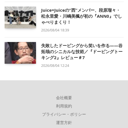
Juice=Juiceの“西”メンバー、段原瑠々・
松永里愛・川嶋美楓が初の『ANN0』でし
ゃべりまくり！
2026/08/04 18:39
失敗したドーピングから笑いを作る——谷
拓哉のシニカルな技術／『ドーピングトー
キング2』レビュー＃7
2026/08/04 12:24
会社概要
利用規約
プライバシー・ポリシー
運営方針