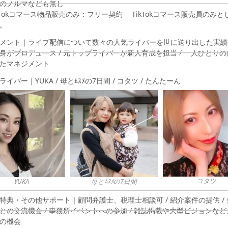
のノルマなども無し
kTokコマース物品販売のみ：フリー契約 TikTokコマース販売員のみと
。
メント｜ライブ配信について数々の人気ライバーを世に送り出した実績
身がプロデュース / 元トップライバーが新人育成を担当 / 一人ひとり
たマネジメント
イバー｜YUKA / 母とﾑｽﾒの7日間 / コタツ / たんたーん
たんたーん
コタツ
母とﾑｽﾒの7日間
特典・その他サポート｜顧問弁護士、税理士相談可 / 紹介案件の提供 /
との交流機会 / 事務所イベントへの参加 / 雑誌掲載や大型ビジョンな
の機会