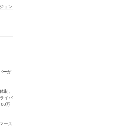
ビジョン
バーが
体制。
ライバ
00万
コマース