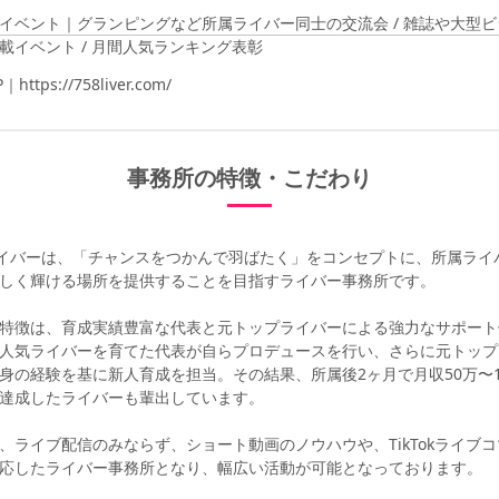
イベント｜グランピングなど所属ライバー同士の交流会 / 雑誌や大型
載イベント / 月間人気ランキング表彰
https://758liver.com/
事務所の特徴・こだわり
ライバーは、「チャンスをつかんで羽ばたく」をコンセプトに、所属ライ
しく輝ける場所を提供することを目指すライバー事務所です。
特徴は、育成実績豊富な代表と元トップライバーによる強力なサポート
人気ライバーを育てた代表が自らプロデュースを行い、さらに元トップ
身の経験を基に新人育成を担当。その結果、所属後2ヶ月で月収50万〜1
達成したライバーも輩出しています。
、ライブ配信のみならず、ショート動画のノウハウや、TikTokライブ
応したライバー事務所となり、幅広い活動が可能となっております。