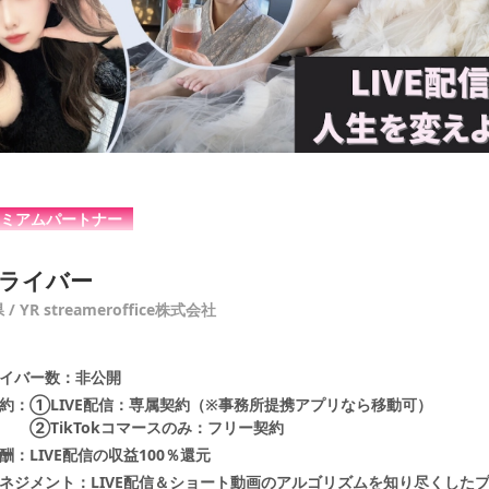
レミアムパートナー
8ライバー
/ YR streameroffice株式会社
イバー数：非公開
約：①LIVE配信：専属契約（※事務所提携アプリなら移動可）
TikTokコマースのみ：フリー契約
酬：LIVE配信の収益100％還元
ネジメント：LIVE配信＆ショート動画のアルゴリズムを知り尽くした