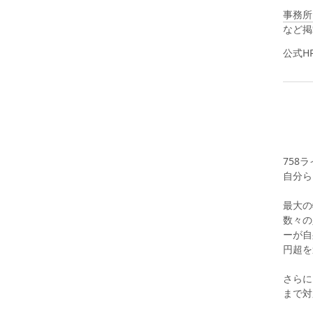
事務所
など掲
公式HP｜
758
自分ら
最大の
数々の
ーが自
円超を
さらに
まで対