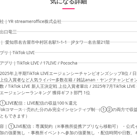
気になる詳細​
｜YR streameroffice株式会社
出口竜三
｜ 愛知県名古屋市中村区名駅1-1-1 JPタワー名古屋21階
リ｜TikTok LIVE
リ｜TikTok LIVE / 17LIVE / Pococha
2025年上半期TikTok LIVEエージェンシーチャンピオンズシップ8位 / 
上位入賞者など人気ライバー多数在籍 / 雑誌anan・ヤングチャンピオ
 / TikTok LIVE 新人王決定戦 上位入賞者輩出 / 2025年7月TikTok LIV
エージェンシーランキング 獲得ギフト部門 1位
①LIVE配信：LIVE配信の収益100％還元
kTokコマース：売れた分のみ完全インセンティブ制 （①②の両方で収
ともできます）
容｜①LIVE配信：専属契約（※事務所提携アプリなら移動可） ・公式
加の強要無し ・事務所イベントへ参加の強要無し ・配信時間や日数、