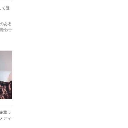
して登
のある
の個性に
YUKA
母とﾑｽﾒの7日間
 先輩ラ
どメディ