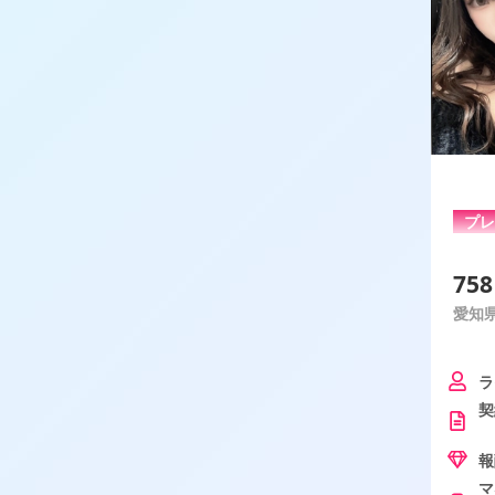
プ
75
愛知県 
ラ
契
②
報
マ