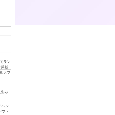
日間ラン
ン掲載
E 拡大フ
益生み
イベン
ギフト