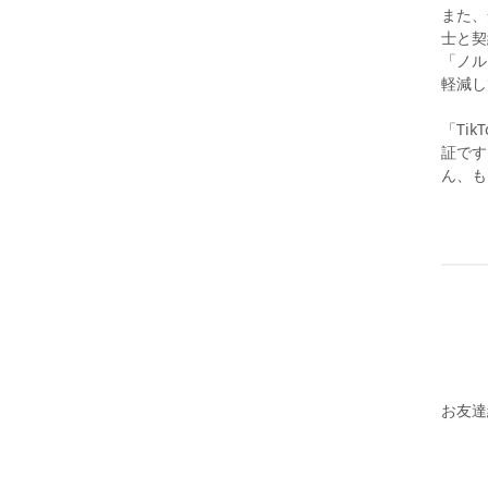
また、
士と契
「ノル
軽減し
「Ti
証です
ん、も
お友達