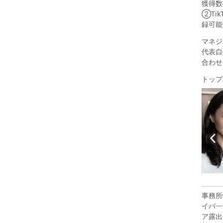
獲得数
②Ti
録可能
マネジ
代表自
合わせ
トップラ
たんたーん
YUKA
事務所
イバー
ア露出