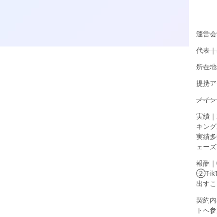
運営会社
代表｜
所在地
提携アプ
メインアプ
実績｜
キング
実績多数
ェーズ
報酬｜
②Ti
出すこ
契約内
トへ参