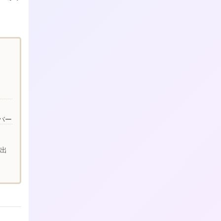
バー
ビ出