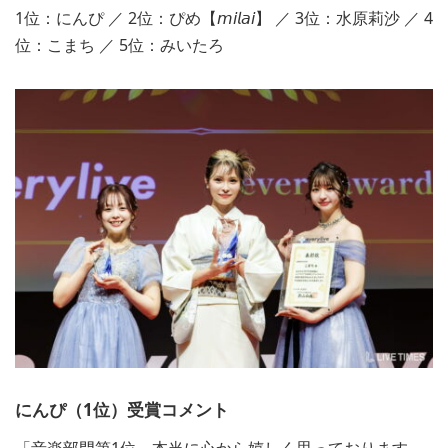
1位：にんぴ ／ 2位：ぴめ【𝘮𝘪𝘭𝘢𝘪】 ／ 3位：水原莉沙 ／ 4
位：こまち ／ 5位：みいたろ
にんぴ（1位）受賞コメント
「音楽部門第1位、本当に心から嬉しく思っております。