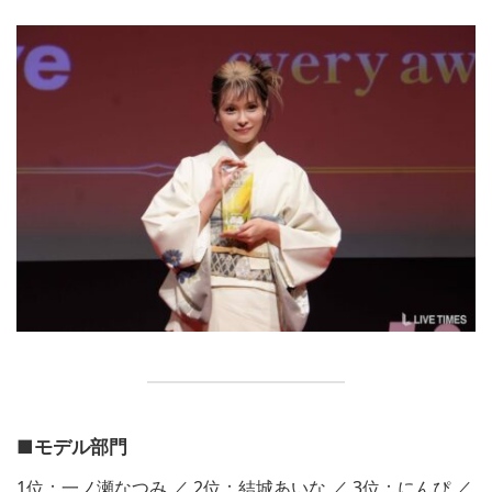
■モデル部門
1位：一ノ瀬なつみ ／ 2位：結城あいな ／ 3位：にんぴ ／