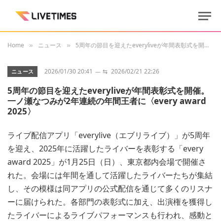
Home
ニュース
5周年の節目を迎えたeveryliveが年間表彰式を開催。一ノ瀬なつみが2年連続の年間王者に〈every award 2025〉
»
»
2026/01/30 20:41
⇆
2026/02/21 22:26
ニュース
5周年の節目を迎えたeveryliveが年間表彰式を開催。
一ノ瀬なつみが2年連続の年間王者に〈every award
2025〉
ライブ配信アプリ「everylive（エブリライブ）」が5周年
を迎え、2025年に活躍したライバーを表彰する「every
award 2025」が1月25日（日）、東京都内会場で開催さ
れた。会場には年間を通して活躍したライバーたちが集結
し、その模様は同アプリの公式配信を通じて多くのリスナ
ーに届けられた。各部門の表彰式に加え、出演権を獲得し
たライバーによるライブパフォーマンスも行われ、感動と