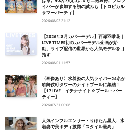
はる。40名の頂点に立ち二冠獲得。プロラ
イバーが参加する初の試みも【トロピカル
サマーパーティ】
2026/08/03 21:12
【2026年8月カバーモデル】百瀬羽唯花｜
LIVE TIMES初のカバーモデル企画が始
動。ライブ配信の世界から人気モデルを目
指す
2026/08/01 11:57
〈画像あり〉水着姿の人気ライバー24名が
歌舞伎町タワーのナイトプールに集結！
【17LIVE｜イチナナイト☆プール・パー
ティー】
2026/07/31 00:08
人気インフルエンサー・りほたん星人、水
着姿で美ボディ披露「スタイル最高」