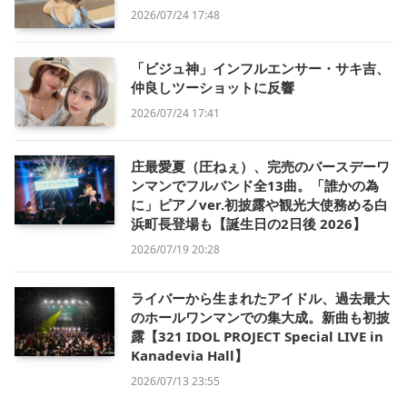
2026/07/24 17:48
「ビジュ神」インフルエンサー・サキ吉、
仲良しツーショットに反響
2026/07/24 17:41
庄最愛夏（圧ねぇ）、完売のバースデーワ
ンマンでフルバンド全13曲。「誰かの為
に」ピアノver.初披露や観光大使務める白
浜町長登場も【誕生日の2日後 2026】
2026/07/19 20:28
ライバーから生まれたアイドル、過去最大
のホールワンマンでの集大成。新曲も初披
露【321 IDOL PROJECT Special LIVE in
Kanadevia Hall】
2026/07/13 23:55