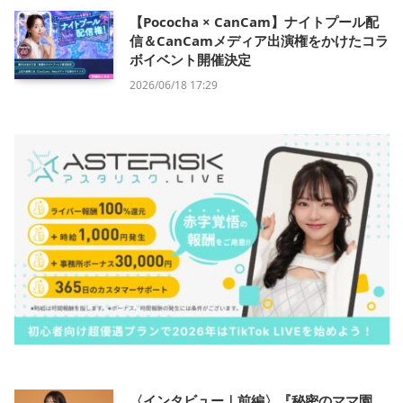
【Pococha × CanCam】ナイトプール配
信＆CanCamメディア出演権をかけたコラ
ボイベント開催決定
2026/06/18 17:29
〈インタビュー｜前編〉『秘密のママ園