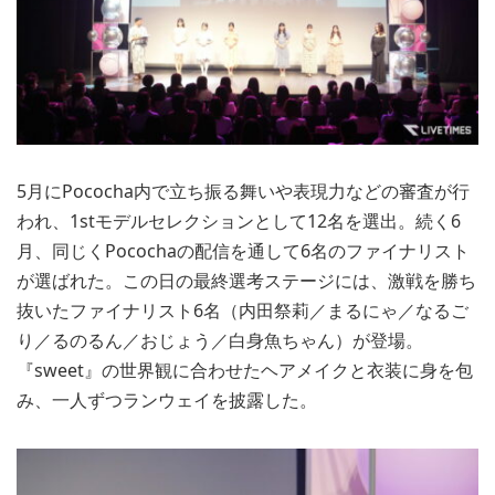
5月にPococha内で立ち振る舞いや表現力などの審査が行
われ、1stモデルセレクションとして12名を選出。続く6
月、同じくPocochaの配信を通して6名のファイナリスト
が選ばれた。この日の最終選考ステージには、激戦を勝ち
抜いたファイナリスト6名（内田祭莉／まるにゃ／なるご
り／るのるん／おじょう／白身魚ちゃん）が登場。
『sweet』の世界観に合わせたヘアメイクと衣装に身を包
み、一人ずつランウェイを披露した。