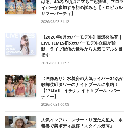
はる。40名の頂点に立ち二冠獲得。プロラ
イバーが参加する初の試みも【トロピカル
サマーパーティ】
2026/08/03 21:12
【2026年8月カバーモデル】百瀬羽唯花｜
LIVE TIMES初のカバーモデル企画が始
動。ライブ配信の世界から人気モデルを目
指す
2026/08/01 11:57
〈画像あり〉水着姿の人気ライバー24名が
歌舞伎町タワーのナイトプールに集結！
【17LIVE｜イチナナイト☆プール・パー
ティー】
2026/07/31 00:08
人気インフルエンサー・りほたん星人、水
着姿で美ボディ披露「スタイル最高」