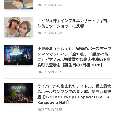
2026/07/24 17:48
「ビジュ神」インフルエンサー・サキ吉、
仲良しツーショットに反響
2026/07/24 17:41
庄最愛夏（圧ねぇ）、完売のバースデーワ
ンマンでフルバンド全13曲。「誰かの為
に」ピアノver.初披露や観光大使務める白
浜町長登場も【誕生日の2日後 2026】
2026/07/19 20:28
ライバーから生まれたアイドル、過去最大
のホールワンマンでの集大成。新曲も初披
露【321 IDOL PROJECT Special LIVE in
Kanadevia Hall】
2026/07/13 23:55