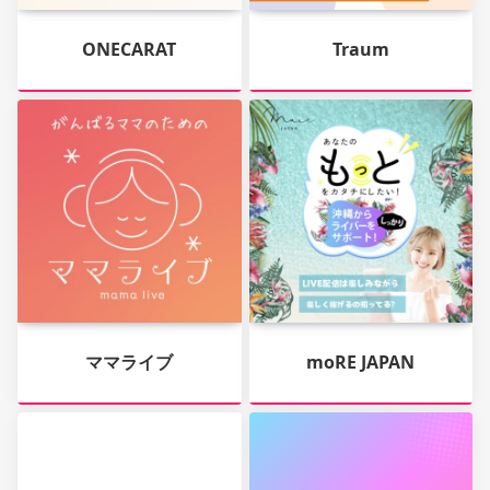
ONECARAT
Traum
ママライブ
moRE JAPAN