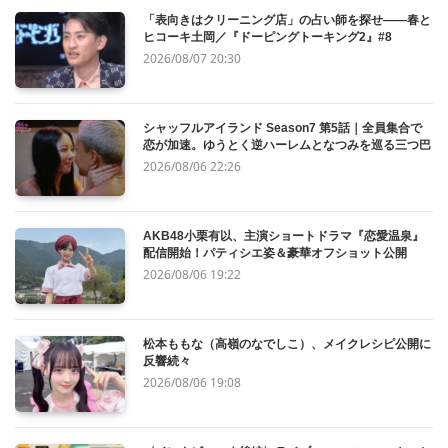
「表向きはクリーニング店」の占い師を探せ——春と
ヒコーキ土岡／『ドーピングトーキング2』#8
2026/08/07 20:30
シャッフルアイランド Season7 第5話｜全員集合で
恋が加速。ゆうとく逆ハーレムとなつみを巡る三つ巴
2026/08/06 22:26
AKB48小栗有以、主演ショートドラマ『恋愛温泉』
配信開始！パティシエ姿＆豪華オフショット公開
2026/08/06 19:22
松本ももな（高嶺のなでしこ）、メイクレシピ公開に
反響続々
2026/08/06 19:08