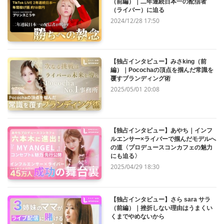
（前編）｜二年連続日本一の配信者
（ライバー）に迫る
2024/12/28 17:50
【独占インタビュー】みさking（前
編）｜Pocochaの頂点を掴んだ常識を
覆すブランディング術
2025/05/01 20:08
【独占インタビュー】あやち｜インフ
ルエンサー×ライバーで掴んだモデルへ
の道〈プロデュースコンカフェの魅力
にも迫る〉
2025/04/29 18:30
【独占インタビュー】さら sara サラ
（前編）｜挫折しない理由はうまくい
くまでやめないから