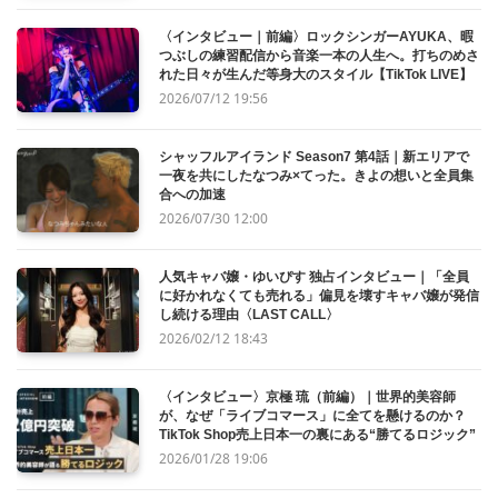
〈インタビュー｜前編〉ロックシンガーAYUKA、暇
つぶしの練習配信から音楽一本の人生へ。打ちのめさ
れた日々が生んだ等身大のスタイル【TikTok LIVE】
2026/07/12 19:56
シャッフルアイランド Season7 第4話｜新エリアで
一夜を共にしたなつみ×てった。きよの想いと全員集
合への加速
2026/07/30 12:00
人気キャバ嬢・ゆいぴす 独占インタビュー｜「全員
に好かれなくても売れる」偏見を壊すキャバ嬢が発信
し続ける理由〈LAST CALL〉
2026/02/12 18:43
〈インタビュー〉京極 琉（前編）｜世界的美容師
が、なぜ「ライブコマース」に全てを懸けるのか？
TikTok Shop売上日本一の裏にある“勝てるロジック”
2026/01/28 19:06