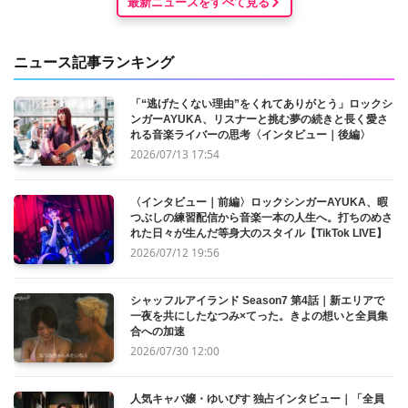
最新ニュースをすべて見る
ニュース記事ランキング
「“逃げたくない理由”をくれてありがとう」ロックシ
ンガーAYUKA、リスナーと挑む夢の続きと長く愛さ
れる音楽ライバーの思考〈インタビュー｜後編〉
2026/07/13 17:54
〈インタビュー｜前編〉ロックシンガーAYUKA、暇
つぶしの練習配信から音楽一本の人生へ。打ちのめさ
れた日々が生んだ等身大のスタイル【TikTok LIVE】
2026/07/12 19:56
シャッフルアイランド Season7 第4話｜新エリアで
一夜を共にしたなつみ×てった。きよの想いと全員集
合への加速
2026/07/30 12:00
人気キャバ嬢・ゆいぴす 独占インタビュー｜「全員