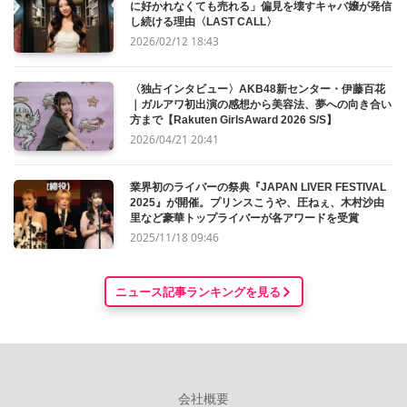
に好かれなくても売れる」偏見を壊すキャバ嬢が発信
し続ける理由〈LAST CALL〉
2026/02/12 18:43
〈独占インタビュー〉AKB48新センター・伊藤百花
｜ガルアワ初出演の感想から美容法、夢への向き合い
方まで【Rakuten GirlsAward 2026 S/S】
2026/04/21 20:41
業界初のライバーの祭典『JAPAN LIVER FESTIVAL
2025』が開催。プリンスこうや、圧ねぇ、木村沙由
里など豪華トップライバーが各アワードを受賞
2025/11/18 09:46
ニュース記事ランキングを見る
会社概要