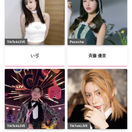
TikTokLIVE
Pococha
いゔ
斉藤 優里
TikTokLIVE
TikTokLIVE