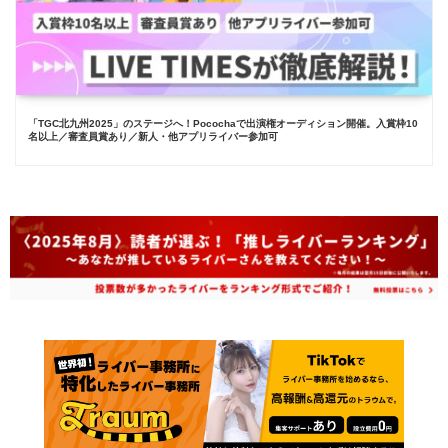
「TGC北九州2025」のステージへ！Pocochaで出演権オーディション開催。入賞枠10
名以上／審査員賞あり／新人・他アプリライバー参加可