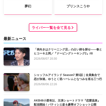
夢幻
プリンスこうや
ライバー一覧を全て見る
最新ニュース
「表向きはクリーニング店」の占い師を探せ——春と
ヒコーキ土岡／『ドーピングトーキング2』#8
2026/08/07 20:30
シャッフルアイランド Season7 第5話｜全員集合で
恋が加速。ゆうとく逆ハーレムとなつみを巡る三つ巴
2026/08/06 22:26
AKB48小栗有以、主演ショートドラマ『恋愛温泉』
配信開始！パティシエ姿＆豪華オフショット公開