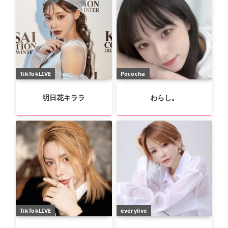
TikTokLIVE
Pococha
明日花キララ
わらし。
TikTokLIVE
everylive