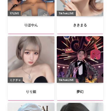
17LIVE
TikTokLIVE
りほやん
ききまる
ミクチャ
TikTokLIVE
りり姫
夢幻