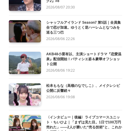
グ2』#8
2026/08/07 20:30
シャッフルアイランド Season7 第5話｜全員集
合で恋が加速。ゆうとく逆ハーレムとなつみを
巡る三つ巴
2026/08/06 22:26
AKB48小栗有以、主演ショートドラマ『恋愛温
泉』配信開始！パティシエ姿＆豪華オフショッ
ト公開
2026/08/06 19:22
松本ももな（高嶺のなでしこ）、メイクレシピ
公開に反響続々
2026/08/06 19:08
〈インタビュー｜後編〉ライブコマースユニッ
ト・ちいひよ｜「まずは見た目。1日で100万円
売れた」——2人が磨いた“売る技術”と、これか