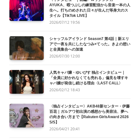
AYUKA、暇つぶしの練習配信から音楽一本の人
生へ。打ちのめされた日々が生んだ等身大のス
タイル【TikTok LIVE】
2026/07/12 19:56
シャッフルアイランド Season7 第4話｜新エリ
アで一夜を共にしたなつみ×てった。きよの想い
と全員集合への加速
2026/07/30 12:00
人気キャバ嬢・ゆいぴす 独占インタビュー｜
「全員に好かれなくても売れる」偏見を壊すキ
ャバ嬢が発信し続ける理由〈LAST CALL〉
2026/02/12 18:43
〈独占インタビュー〉AKB48新センター・伊藤
百花｜ガルアワ初出演の感想から美容法、夢へ
の向き合い方まで【Rakuten GirlsAward 2026
S/S】
2026/04/21 20:41