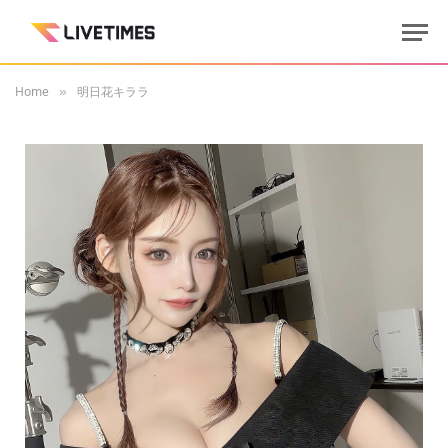
Home
明日花キララ
»