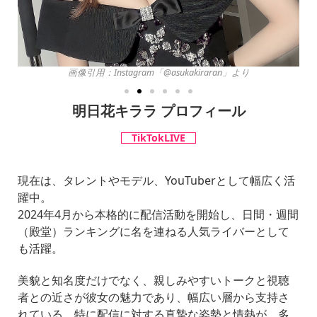
画像引用：Instagram「@asukakiraran」より
明日花キララ
プロフィール
TikTokLIVE
現在は、タレントやモデル、YouTuberとして幅広く活
躍中。
2024年4月から本格的に配信活動を開始し、日間・週間
（殿堂）ランキングに名を連ねる人気ライバーとして
も活躍。
美貌と知名度だけでなく、親しみやすいトークと視聴
者との近さが彼女の魅力であり、幅広い層から支持さ
れている。特に配信に対する真摯な姿勢と情熱が、多