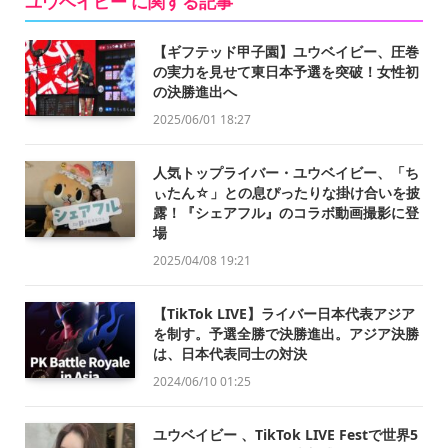
ユウベイビー に関する記事
【ギフテッド甲子園】ユウベイビー、圧巻
の実力を見せて東日本予選を突破！女性初
の決勝進出へ
2025/06/01 18:27
人気トップライバー・ユウベイビー、「ち
ぃたん☆」との息ぴったりな掛け合いを披
露！『シェアフル』のコラボ動画撮影に登
場
2025/04/08 19:21
【TikTok LIVE】ライバー日本代表アジア
を制す。予選全勝で決勝進出。アジア決勝
は、日本代表同士の対決
2024/06/10 01:25
ユウベイビー 、TikTok LIVE Festで世界5