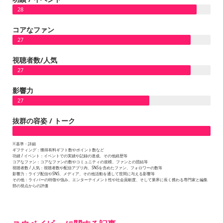
28
コアなファン
27
視聴者数/人気
27
影響力
27
抜群の容姿 / トーク
※基準・詳細
ギフティング：獲得有料ギフト数やポイント数など
功績 / イベント：イベントでの実績や記録の達成、その他経歴等
コアなファン：コアなファンの数やコミュニティの規模、ファンとの団結等
視聴者数 / 人気：視聴者数や配信アプリ内、SNSを含めたファン、フォロワーの数等
影響力：ライブ配信やSNS、メディア、その他活動を通して世間に与える影響等
その他：ライバーの特徴や強み、エンターテイメント性や社会貢献度、そして業界に長く携わる専門家と編集
部の視点からの評価