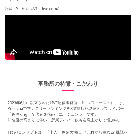
公式HP｜https://1st-live.com/
事務所の特徴・こだわり
2023年6月に設立されたLIVE配信事務所「1st（ファースト）」は、
Pocochaでマンスリーランキングを3度制した現役トップライバー
「みさking」が代表を務めるエージェンシーです。
知名度の高まりに伴い、所属ライバー数も右肩上がりで増加中。
1st のコンセプトは、「十人十色を大切に、“これから始める”挑戦を