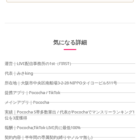
気になる詳細​
運営｜LIVE配信事務所の1st（FIRST）
代表｜みさking
所在地｜大阪市中央区南船場3-2-28 NIPPOタイヨービル511号
提携アプリ｜Pococha / TikTok
メインアプリ｜Pococha
実績｜Pococha S帯多数輩出 / 代表がPocochaでマンスリーランキング1
位を3度獲得
報酬｜Pococha,TikTok LIVE共に最低100%
契約内容｜半年間の専属契約(縛りやノルマ無し)