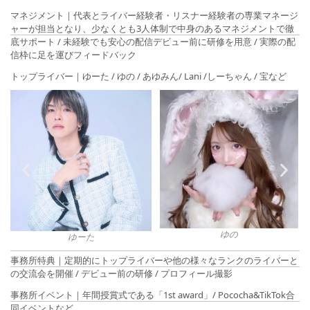
マネジメント｜代表とライバー経験者・リスナー経験者の専業マネージ
ャーが担当となり、少なくとも3人体制で中身のあるマネジメントで徹
底サポート / 未経験でも安心の配信デビュー前に研修を用意 / 実際の配
信枠に足を運びフィードバック
トップライバー｜ゆーた / ゆの / あゆみん/ Lani /しーちゃん / 宝など
あゆみん
ゆの
事務所特典｜定期的にトップライバーや他の様々なランクのライバーと
の交流会を開催 / デビュー前の研修 / プロフィール撮影
事務所イベント｜年間授賞式である「1st award」/ Pococha&TikTok合
同イベントなど