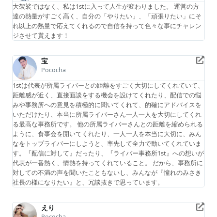
大袈裟ではなく、私は1stに入って人生が変わりました。 運営の方
達の熱量がすごく高く、自分の「やりたい」、「頑張りたい」にそ
れ以上の熱量で応えてくれるので自信を持って色々な事にチャレン
ジさせて貰えます！
宝
Pococha
1stは代表が所属ライバーとの距離をすごく大切にしてくれていて、
距離感が近く、直接面談をする機会を設けてくれたり、配信での悩
みや事務所への意見を積極的に聞いてくれて、的確にアドバイスを
いただけたり、本当に所属ライバーさん一人一人を大切にしてくれ
る最高な事務所です。 他の所属ライバーさんとの距離を縮められる
ように、食事会を開いてくれたり、一人一人を本当に大切に、みん
なをトップライバーにしようと、率先して全力で動いてくれていま
す。『配信に対して』だったり、『ライバー事務所1st』への想いが
代表が一番熱く、情熱を持ってくれていること。 だから、事務所に
対しての不満の声を聞いたこともないし、みんなが『憧れのみさき
社長の様になりたい』と、冗談抜きで思っています。
えり
Pococha