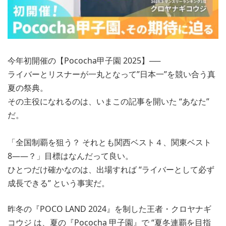
今年初開催の【Pococha甲子園 2025】──
ライバーとリスナーが一丸となって”日本一”を競い合う真
夏の祭典。
その主役になれるのは、いまこの記事を開いた “あなた”
だ。
「全国制覇を狙う？ それとも関西ベスト４、関東ベスト
8――？」目標はなんだって良い。
ひとつだけ確かなのは、出場すれば “ライバーとして必ず
成長できる” という事実だ。
昨冬の『POCO LAND 2024』を制した王者・クロヤナギ
コウジ は、夏の『Pococha 甲子園』で “夏冬連覇を目指