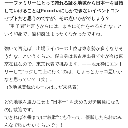
ーーファミリーにとって誇れる証を地域から日本一を目指
していけることはPocochaにしかできないイベントコン
セプトだと思うのですが、その点いかがでしょう？
「“甲子園”と言うからには、まさにそれをやるんだな」と
いう印象で、違和感はまったくなかったですね。
強いて言えば、出場ライバーの上位は東京勢が多くなりそ
うだな、というくらい。僕自身は名古屋出身ですが今は東
京在住なので、東京代表で挑みます。――地元枠にエント
リーして“ラクして上に行く”のは、ちょっとカッコ悪いか
なと思っていて（笑）。
（※地域登録のルールはまだ未発表）
どの地域を選ぶにせよ “日本一” を決めるガチ勝負になる
のは歓迎です。
できれば本番までに“校歌”でも作って、優勝したら枠のみ
んなで歌いたいくらいです！