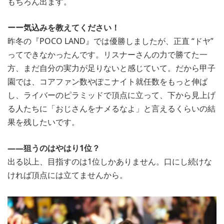
もちろん出ます。
ーー気込みを教えてください！
昨冬の『POCO LAND』では優勝しましたが、正直 “ドヤ”
ってできなかったんです。リスナーさんの力で勝てた一
方、まだ自分の実力が足りないと感じていて。だから甲子
園では、コアファン数やぽこナイト就任数をもっと伸ば
し、ライバーのピラミッドで頂点に立って、下から見上げ
る人たちに「おじさんをナメるなよ」と言えるくらいの結
果を残したいです。
――狙うのはやはり1位？
出る以上、目指すのは1位しかありません。口にし続けな
ければ頂点には立てませんから。