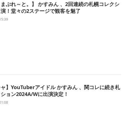
まぷれ～と。】 かすみん 、2回連続の札幌コレクシ
出演！堂々の2ステージで観客を魅了
15:39
ャ】YouTuberアイドル かすみん 、関コレに続き札
ション2024A/Wに出演決定！
21:08