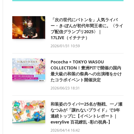
「次の世代にバトンを」人気ライバ
ー・き-ぽんが初代年間王者に。〈ライ
ブ配信グランプリ2025〉｜
17LIVE（イチナナ）
2026/01/31 10:59
Pococha × TOKYO WASOU
COLLECTION！豊洲PITで開催の国内
最大級の和装の祭典への出演権をかけ
たコラボイベント開催決定
2026/06/23 18:31
和装姿のライバー25名が熱戦、一ノ瀬
なつみが「譲れないプライド」で3年
連続トップに【イベントレポート｜
everylive 百花繚乱 -彩の祝典-】
2026/04/14 16:42