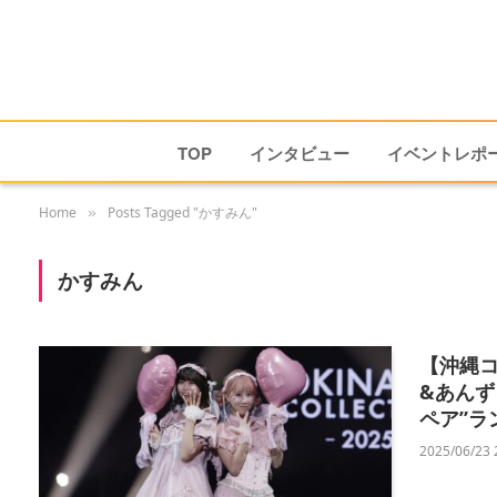
TOP
インタビュー
イベントレポ
Home
Posts Tagged "かすみん"
»
かすみん
【沖縄コ
&あんず
ペア”ラ
2025/06/23 