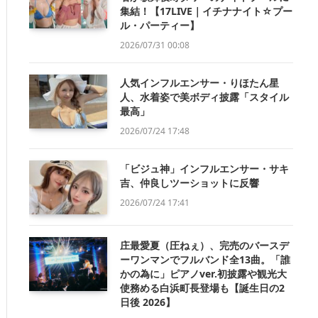
集結！【17LIVE｜イチナナイト☆プー
ル・パーティー】
2026/07/31 00:08
人気インフルエンサー・りほたん星
人、水着姿で美ボディ披露「スタイル
最高」
2026/07/24 17:48
「ビジュ神」インフルエンサー・サキ
吉、仲良しツーショットに反響
2026/07/24 17:41
庄最愛夏（圧ねぇ）、完売のバースデ
ーワンマンでフルバンド全13曲。「誰
かの為に」ピアノver.初披露や観光大
使務める白浜町長登場も【誕生日の2
日後 2026】