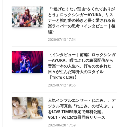
「“逃げたくない理由”をくれてありが
とう」ロックシンガーAYUKA、リス
ナーと挑む夢の続きと長く愛される音
楽ライバーの思考〈インタビュー｜後
編〉
2026/07/13 17:54
〈インタビュー｜前編〉ロックシンガ
ーAYUKA、暇つぶしの練習配信から
音楽一本の人生へ。打ちのめされた
日々が生んだ等身大のスタイル
【TikTok LIVE】
2026/07/12 19:56
人気インフルエンサー・ねこみ。、デ
ジタル写真集『ねこみ。のぜんぶ。』
をLIVE TIMES限定で無料公開。
Vol.1・Vol.2の2冊同時リリース
2026/06/20 17:59