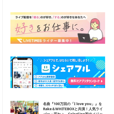
名曲『100万回の「I love you」』を
Rake＆WHITEBOXと共演！人気ライ
バー・圧ねぇ、ColorSing初のメジャ