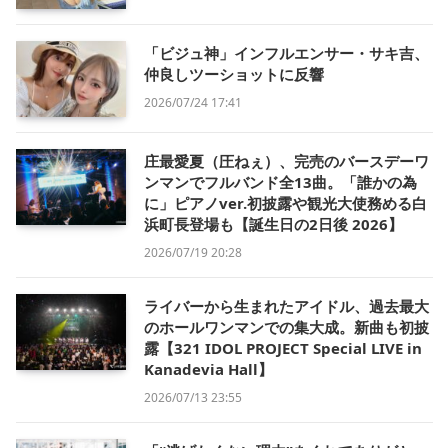
「ビジュ神」インフルエンサー・サキ吉、
仲良しツーショットに反響
2026/07/24 17:41
庄最愛夏（圧ねぇ）、完売のバースデーワ
ンマンでフルバンド全13曲。「誰かの為
に」ピアノver.初披露や観光大使務める白
浜町長登場も【誕生日の2日後 2026】
2026/07/19 20:28
ライバーから生まれたアイドル、過去最大
のホールワンマンでの集大成。新曲も初披
露【321 IDOL PROJECT Special LIVE in
Kanadevia Hall】
2026/07/13 23:55