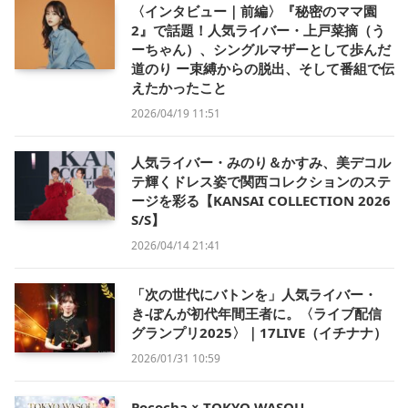
〈インタビュー｜前編〉『秘密のママ園
2』で話題！人気ライバー・上戸菜摘（う
ーちゃん）、シングルマザーとして歩んだ
道のり ー束縛からの脱出、そして番組で伝
えたかったこと
2026/04/19 11:51
人気ライバー・みのり＆かすみ、美デコル
テ輝くドレス姿で関西コレクションのステ
ージを彩る【KANSAI COLLECTION 2026
S/S】
2026/04/14 21:41
「次の世代にバトンを」人気ライバー・
き-ぽんが初代年間王者に。〈ライブ配信
グランプリ2025〉｜17LIVE（イチナナ）
2026/01/31 10:59
Pococha × TOKYO WASOU