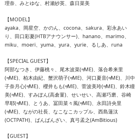
理奈、みとゆな、村瀬紗英、森日菜美
【MODEL】
ayaka、岡星空、かのん、cocona、sakura、彩永あい
り、田口彩夏(HTBアナウンサー)、hanano、marimo、
miku、moeri、yuma、yura、yurie、るしあ、runa
【SPECIAL GUEST】
阿部なつき、伊藤桃々、尾木波菜(≠ME)、落合希来里
(≠ME)、柏木由紀、蟹沢萌子(≠ME)、河口夏音(≠ME)、川中
子奈月心(≠ME)、櫻井もも(≠ME)、菅波美玲(≠ME)、鈴木瞳
美(≠ME)、すみぽん(高倉菫)、せいせい、高瀬巧磨、谷崎
早耶(≠ME)、とうあ、冨田菜々風(≠ME)、永田詩央里
(≠ME)、ながの社長、なこなこカップル、西島蓮汰
(OCTPATH)、ばんばんざい、真弓孟之(AmBitious)
【GUEST】