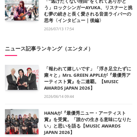
「“逃げたくない理由”をくれてありがと
う」ロックシンガーAYUKA、リスナーと挑
む夢の続きと長く愛される音楽ライバーの
思考〈インタビュー｜後編〉
2026/07/13 17:54
ニュース記事ランキング（エンタメ）
「報われて嬉しいです」「浮き足立たずに
粛々と」Mrs. GREEN APPLEが『最優秀ア
ーティスト賞』を二連覇。【MUSIC
AWARDS JAPAN 2026】
2026/06/14 09:44
HANAが『最優秀ニュー・アーティスト
賞』を受賞。「誰かの生きる意味になりた
い」と思いを語る【MUSIC AWARDS
JAPAN 2026】