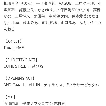
相塲星音(りのん)、一ノ瀬瑠菜、VAGUE、上原沙弓理、小
國舞羽、皆藤空良、かとゆり、久保田海羽(みなつ)、高橋
かの、土屋惺来、角田翔、中村健太朗、仲本愛美(まなま
な)、Bao、藤田みあ、前川莉珠、山口るあ、ゆりいちちゃ
んねる
【ARTIST】
Toua、≠ME
【SHOOTING ACT】
CUTIE STREET、茉ひる
【OPENING ACT】
AND CaaaLL、ALL IN、ティラミス、#フラサービックル
【MC】
西澤由夏、平成ノブシコブシ 吉村崇