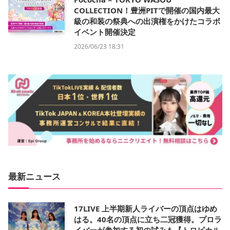
COLLECTION！豊洲PITで開催の国内最大
級の和装の祭典への出演権をかけたコラボ
イベント開催決定
2026/06/23 18:31
最新ニュース
17LIVE 上半期新人ライバーの頂点はゆめ
はる。40名の頂点に立ち二冠獲得。プロラ
イバーが参加する初の試みも【トロピカル