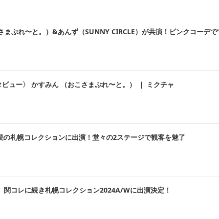
まぷれ〜と。）&あんず（SUNNY CIRCLE）が共演！ピンクコーデで
タビュー〉 かすみん （おこさまぷれ〜と。） ｜ ミクチャ
連続の札幌コレクションに出演！堂々の2ステージで観客を魅了
ん 、関コレに続き札幌コレクション2024A/Wに出演決定！