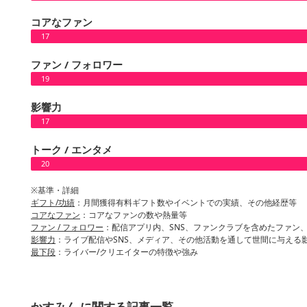
コアなファン
17
ファン / フォロワー
19
影響力
17
トーク / エンタメ
20
※基準・詳細
ギフト/功績
：月間獲得有料ギフト数やイベントでの実績、その他経歴等
コアなファン
：コアなファンの数や熱量等
ファン / フォロワー
：配信アプリ内、SNS、ファンクラブを含めたファン
影響力
：ライブ配信やSNS、メディア、その他活動を通して世間に与える
最下段
：ライバー/クリエイターの特徴や強み
かすみん に関する記事一覧