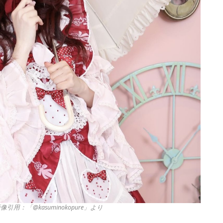
像引用：「@kasuminokopure」より