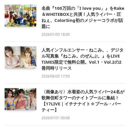
名曲『100万回の「I love you」』をRake
＆WHITEBOXと共演！人気ライバー・圧
ねぇ、ColorSing初のメジャーコラボが話
題に
2026/01/05 18:00
人気インフルエンサー・ねこみ。、デジタ
ル写真集『ねこみ。のぜんぶ。』をLIVE
TIMES限定で無料公開。Vol.1・Vol.2の2
冊同時リリース
2026/06/20 17:59
〈画像あり〉水着姿の人気ライバー24名が
歌舞伎町タワーのナイトプールに集結！
【17LIVE｜イチナナイト☆プール・パー
ティー】
2026/07/31 00:08