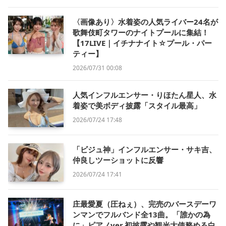
〈画像あり〉水着姿の人気ライバー24名が
歌舞伎町タワーのナイトプールに集結！
【17LIVE｜イチナナイト☆プール・パー
ティー】
2026/07/31 00:08
人気インフルエンサー・りほたん星人、水
着姿で美ボディ披露「スタイル最高」
2026/07/24 17:48
「ビジュ神」インフルエンサー・サキ吉、
仲良しツーショットに反響
2026/07/24 17:41
庄最愛夏（圧ねぇ）、完売のバースデーワ
ンマンでフルバンド全13曲。「誰かの為
に」ピアノver.初披露や観光大使務める白