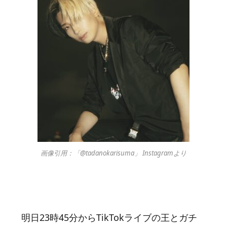
画像引用：「@tadanokarisuma」 Instagramより
明日23時45分からTikTokライブの王とガチ