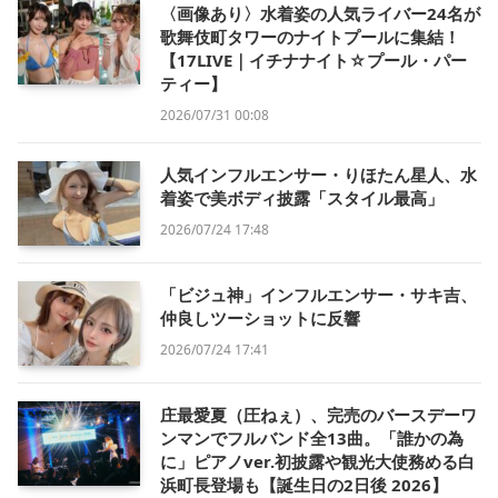
〈画像あり〉水着姿の人気ライバー24名が
歌舞伎町タワーのナイトプールに集結！
【17LIVE｜イチナナイト☆プール・パー
ティー】
2026/07/31 00:08
人気インフルエンサー・りほたん星人、水
着姿で美ボディ披露「スタイル最高」
2026/07/24 17:48
「ビジュ神」インフルエンサー・サキ吉、
仲良しツーショットに反響
2026/07/24 17:41
庄最愛夏（圧ねぇ）、完売のバースデーワ
ンマンでフルバンド全13曲。「誰かの為
に」ピアノver.初披露や観光大使務める白
浜町長登場も【誕生日の2日後 2026】