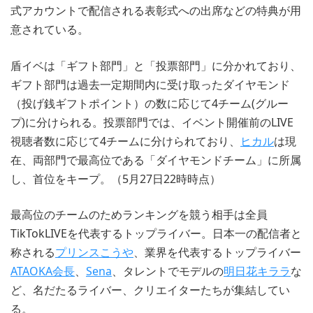
式アカウントで配信される表彰式への出席などの特典が用
意されている。
盾イベは「ギフト部門」と「投票部門」に分かれており、
ギフト部門は過去一定期間内に受け取ったダイヤモンド
（投げ銭ギフトポイント）の数に応じて4チーム(グルー
プ)に分けられる。投票部門では、イベント開催前のLIVE
視聴者数に応じて4チームに分けられており、
ヒカル
は現
在、両部門で最高位である「ダイヤモンドチーム」に所属
し、首位をキープ。（5月27日22時時点）
最高位のチームのためランキングを競う相手は全員
TikTokLIVEを代表するトップライバー。日本一の配信者と
称される
プリンスこうや
、業界を代表するトップライバー
ATAOKA会長
、
Sena
、タレントでモデルの
明日花キララ
な
ど、名だたるライバー、クリエイターたちが集結してい
る。