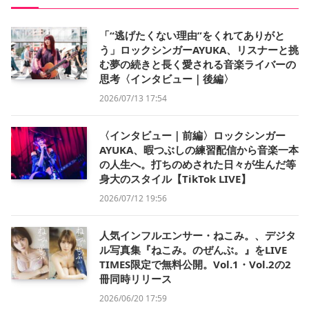
「“逃げたくない理由”をくれてありがと
う」ロックシンガーAYUKA、リスナーと挑
む夢の続きと長く愛される音楽ライバーの
思考〈インタビュー｜後編〉
2026/07/13 17:54
〈インタビュー｜前編〉ロックシンガー
AYUKA、暇つぶしの練習配信から音楽一本
の人生へ。打ちのめされた日々が生んだ等
身大のスタイル【TikTok LIVE】
2026/07/12 19:56
人気インフルエンサー・ねこみ。、デジタ
ル写真集『ねこみ。のぜんぶ。』をLIVE
TIMES限定で無料公開。Vol.1・Vol.2の2
冊同時リリース
2026/06/20 17:59