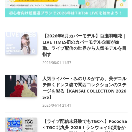
【2026年8月カバーモデル】百瀬羽唯花｜
LIVE TIMES初のカバーモデル企画が始
動。ライブ配信の世界から人気モデルを目
指す
2026/08/01 11:57
人気ライバー・みのり＆かすみ、美デコル
テ輝くドレス姿で関西コレクションのステ
ージを彩る【KANSAI COLLECTION 2026
S/S】
2026/04/14 21:41
【ライブ配信未経験でもTGCへ】Pococha
× TGC 北九州 2026！ランウェイ出演をか