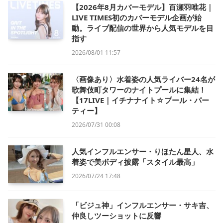
【2026年8月カバーモデル】百瀬羽唯花｜
LIVE TIMES初のカバーモデル企画が始
動。ライブ配信の世界から人気モデルを目
指す
2026/08/01 11:57
〈画像あり〉水着姿の人気ライバー24名が
歌舞伎町タワーのナイトプールに集結！
【17LIVE｜イチナナイト☆プール・パー
ティー】
2026/07/31 00:08
人気インフルエンサー・りほたん星人、水
着姿で美ボディ披露「スタイル最高」
2026/07/24 17:48
「ビジュ神」インフルエンサー・サキ吉、
仲良しツーショットに反響