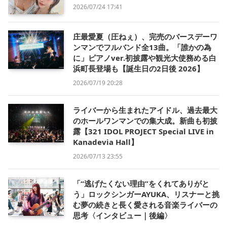
2026/07/24 17:41
庄最愛夏（圧ねぇ）、完売のバースデーワ
ンマンでフルバンド全13曲。「誰かの為
に」ピアノver.初披露や観光大使務める白
浜町長登場も【誕生日の2日後 2026】
2026/07/19 20:28
ライバーから生まれたアイドル、過去最大
のホールワンマンでの集大成。新曲も初披
露【321 IDOL PROJECT Special LIVE in
Kanadevia Hall】
2026/07/13 23:55
「“逃げたくない理由”をくれてありがと
う」ロックシンガーAYUKA、リスナーと挑
む夢の続きと長く愛される音楽ライバーの
思考〈インタビュー｜後編〉