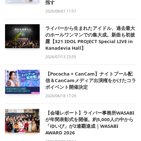
指す
2026/08/01 11:57
ライバーから生まれたアイドル、過去最大
のホールワンマンでの集大成。新曲も初披
露【321 IDOL PROJECT Special LIVE in
Kanadevia Hall】
2026/07/13 23:55
【Pococha × CanCam】ナイトプール配
信＆CanCamメディア出演権をかけたコラ
ボイベント開催決定
2026/06/18 17:29
【会場レポート】ライバー事務所WASABI
が年間表彰式を開催。約5,000人の中から
「ゆいぴ」が2連覇達成｜WASABI
AWARD 2026