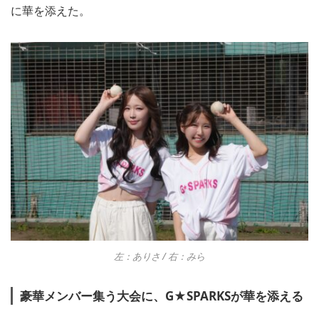
に華を添えた。
左：ありさ / 右：みら
豪華メンバー集う大会に、G★SPARKSが華を添える