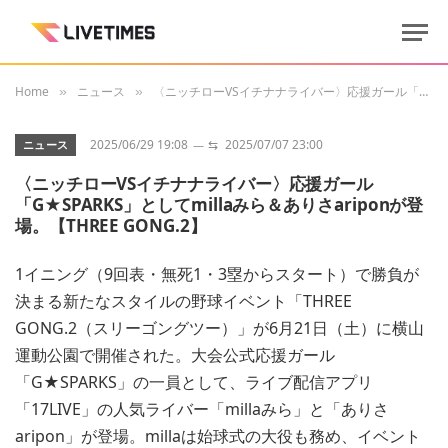
Home
ニュース
〈ニッチローVSイチナナライバー〉応援ガール「G★SPARKS」としてmillaみら＆ありさariponが登場。【THREE GONG.2】
»
»
2025/06/29 19:08
⇆
2025/07/07 23:00
ニュース
〈ニッチローVSイチナナライバー〉応援ガール
「G★SPARKS」としてmillaみら＆ありさariponが登
場。【THREE GONG.2】
1イニング（9回表・無死1・3塁からスタート）で勝負が
決まる新たなスタイルの野球イベント「THREE
GONG.2（スリーゴングツー）」が6月21日（土）に横山
運動公園で開催された。大会公式応援ガール
「G★SPARKS」の一員として、ライブ配信アプリ
「17LIVE」の人気ライバー「millaみら」と「ありさ
aripon」が登場。millaは始球式の大役も務め、イベント