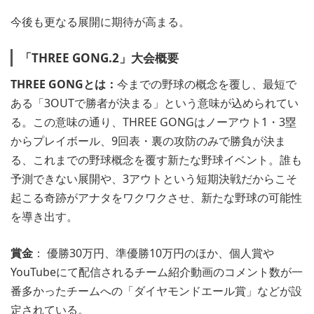
今後も更なる展開に期待が高まる。
「THREE GONG.2」大会概要
THREE GONGとは：
今までの野球の概念を覆し、最短で
ある「3OUTで勝者が決まる」という意味が込められてい
る。この意味の通り、THREE GONGはノーアウト1・3塁
からプレイボール、9回表・裏の攻防のみで勝負が決ま
る、これまでの野球概念を覆す新たな野球イベント。誰も
予測できない展開や、3アウトという短期決戦だからこそ
起こる奇跡がアナタをワクワクさせ、新たな野球の可能性
を導き出す。
賞金
： 優勝30万円、準優勝10万円のほか、個人賞や
YouTubeにて配信されるチーム紹介動画のコメント数が一
番多かったチームへの「ダイヤモンドエール賞」などが設
定されている。