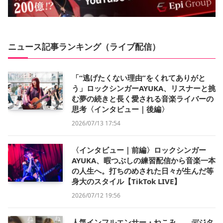
ニュース記事ランキング（ライブ配信）
「“逃げたくない理由”をくれてありがと
う」ロックシンガーAYUKA、リスナーと挑
む夢の続きと長く愛される音楽ライバーの
思考〈インタビュー｜後編〉
2026/07/13 17:54
〈インタビュー｜前編〉ロックシンガー
AYUKA、暇つぶしの練習配信から音楽一本
の人生へ。打ちのめされた日々が生んだ等
身大のスタイル【TikTok LIVE】
2026/07/12 19:56
人気インフルエンサー・ねこみ。、デジタ