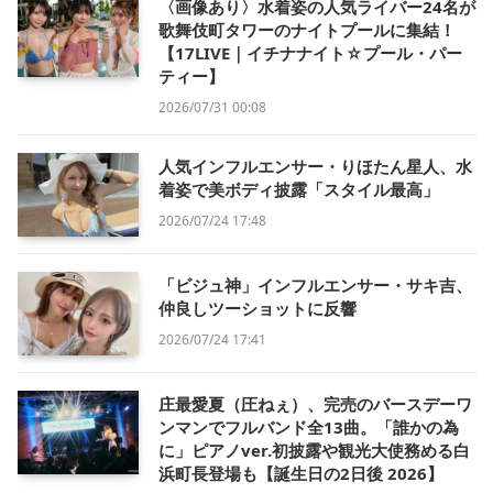
〈画像あり〉水着姿の人気ライバー24名が
歌舞伎町タワーのナイトプールに集結！
【17LIVE｜イチナナイト☆プール・パー
ティー】
2026/07/31 00:08
人気インフルエンサー・りほたん星人、水
着姿で美ボディ披露「スタイル最高」
2026/07/24 17:48
「ビジュ神」インフルエンサー・サキ吉、
仲良しツーショットに反響
2026/07/24 17:41
庄最愛夏（圧ねぇ）、完売のバースデーワ
ンマンでフルバンド全13曲。「誰かの為
に」ピアノver.初披露や観光大使務める白
浜町長登場も【誕生日の2日後 2026】