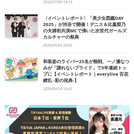
2026/07/09 18:14
〈イベントレポート〉「美少女図鑑DAY
2025」が渋谷で開催！デニス＆比嘉梨乃
の夫婦初共演MCで沸いた次世代ガールズ
カルチャーの祭典
2026/05/03 20:05
和装姿のライバー25名が熱戦、一ノ瀬なつ
みが「譲れないプライド」で3年連続トッ
プに【イベントレポート｜everylive 百花
繚乱 -彩の祝典-】
2026/04/14 16:42