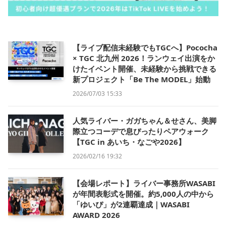
【ライブ配信未経験でもTGCへ】Pococha
× TGC 北九州 2026！ランウェイ出演をか
けたイベント開催、未経験から挑戦できる
新プロジェクト「Be The MODEL」始動
2026/07/03 15:33
人気ライバー・ガガちゃん＆せさん、美脚
際立つコーデで息ぴったりペアウォーク
【TGC in あいち・なごや2026】
2026/02/16 19:32
【会場レポート】ライバー事務所WASABI
が年間表彰式を開催。約5,000人の中から
「ゆいぴ」が2連覇達成｜WASABI
AWARD 2026