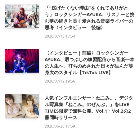
「“逃げたくない理由”をくれてありがと
う」ロックシンガーAYUKA、リスナーと挑
む夢の続きと長く愛される音楽ライバーの
思考〈インタビュー｜後編〉
2026/07/13 17:54
〈インタビュー｜前編〉ロックシンガー
AYUKA、暇つぶしの練習配信から音楽一本
の人生へ。打ちのめされた日々が生んだ等
身大のスタイル【TikTok LIVE】
2026/07/12 19:56
人気インフルエンサー・ねこみ。、デジタ
ル写真集『ねこみ。のぜんぶ。』をLIVE
TIMES限定で無料公開。Vol.1・Vol.2の2
冊同時リリース
2026/06/20 17:59