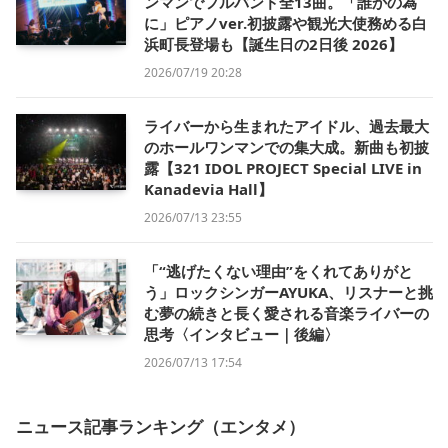
ンマンでフルバンド全13曲。「誰かの為
に」ピアノver.初披露や観光大使務める白
浜町長登場も【誕生日の2日後 2026】
2026/07/19 20:28
ライバーから生まれたアイドル、過去最大
のホールワンマンでの集大成。新曲も初披
露【321 IDOL PROJECT Special LIVE in
Kanadevia Hall】
2026/07/13 23:55
「“逃げたくない理由”をくれてありがと
う」ロックシンガーAYUKA、リスナーと挑
む夢の続きと長く愛される音楽ライバーの
思考〈インタビュー｜後編〉
2026/07/13 17:54
ニュース記事ランキング（エンタメ）