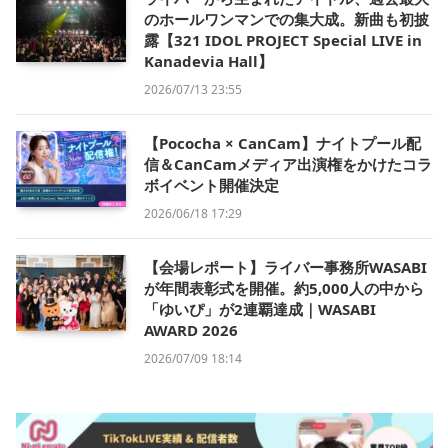
のホールワンマンでの集大成。新曲も初披
露【321 IDOL PROJECT Special LIVE in
Kanadevia Hall】
2026/07/13 23:55
【Pococha × CanCam】ナイトプール配
信＆CanCamメディア出演権をかけたコラ
ボイベント開催決定
2026/06/18 17:29
【会場レポート】ライバー事務所WASABI
が年間表彰式を開催。約5,000人の中から
「ゆいぴ」が2連覇達成｜WASABI
AWARD 2026
2026/07/09 18:14