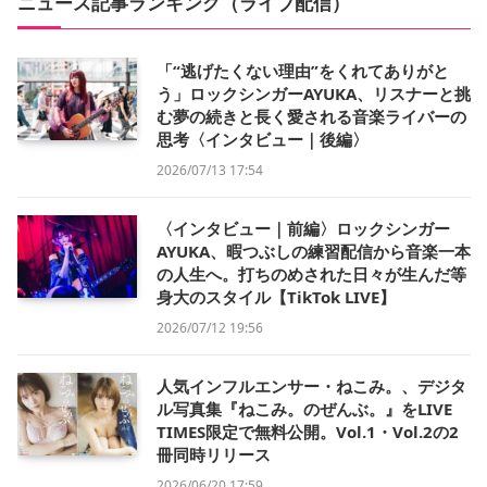
ニュース記事ランキング（ライブ配信）
「“逃げたくない理由”をくれてありがと
う」ロックシンガーAYUKA、リスナーと挑
む夢の続きと長く愛される音楽ライバーの
思考〈インタビュー｜後編〉
2026/07/13 17:54
〈インタビュー｜前編〉ロックシンガー
AYUKA、暇つぶしの練習配信から音楽一本
の人生へ。打ちのめされた日々が生んだ等
身大のスタイル【TikTok LIVE】
2026/07/12 19:56
人気インフルエンサー・ねこみ。、デジタ
ル写真集『ねこみ。のぜんぶ。』をLIVE
TIMES限定で無料公開。Vol.1・Vol.2の2
冊同時リリース
2026/06/20 17:59