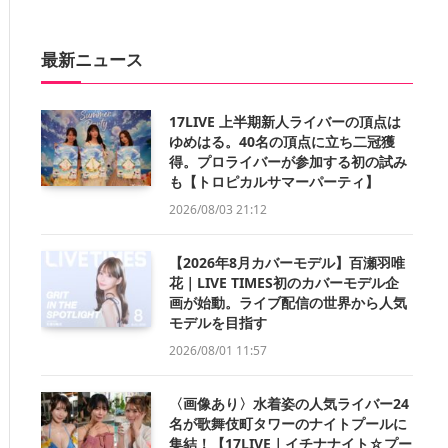
最新ニュース
17LIVE 上半期新人ライバーの頂点は
ゆめはる。40名の頂点に立ち二冠獲
得。プロライバーが参加する初の試み
も【トロピカルサマーパーティ】
2026/08/03 21:12
【2026年8月カバーモデル】百瀬羽唯
花｜LIVE TIMES初のカバーモデル企
画が始動。ライブ配信の世界から人気
モデルを目指す
2026/08/01 11:57
〈画像あり〉水着姿の人気ライバー24
名が歌舞伎町タワーのナイトプールに
集結！【17LIVE｜イチナナイト☆プー