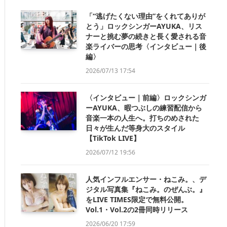
「“逃げたくない理由”をくれてありが
とう」ロックシンガーAYUKA、リス
ナーと挑む夢の続きと長く愛される音
楽ライバーの思考〈インタビュー｜後
編〉
2026/07/13 17:54
〈インタビュー｜前編〉ロックシンガ
ーAYUKA、暇つぶしの練習配信から
音楽一本の人生へ。打ちのめされた
日々が生んだ等身大のスタイル
【TikTok LIVE】
2026/07/12 19:56
人気インフルエンサー・ねこみ。、デ
ジタル写真集『ねこみ。のぜんぶ。』
をLIVE TIMES限定で無料公開。
Vol.1・Vol.2の2冊同時リリース
2026/06/20 17:59