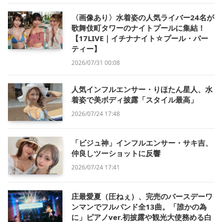
〈画像あり〉水着姿の人気ライバー24名が
歌舞伎町タワーのナイトプールに集結！
【17LIVE｜イチナナイト☆プール・パー
ティー】
2026/07/31 00:08
人気インフルエンサー・りほたん星人、水
着姿で美ボディ披露「スタイル最高」
2026/07/24 17:48
「ビジュ神」インフルエンサー・サキ吉、
仲良しツーショットに反響
2026/07/24 17:41
庄最愛夏（圧ねぇ）、完売のバースデーワ
ンマンでフルバンド全13曲。「誰かの為
に」ピアノver.初披露や観光大使務める白