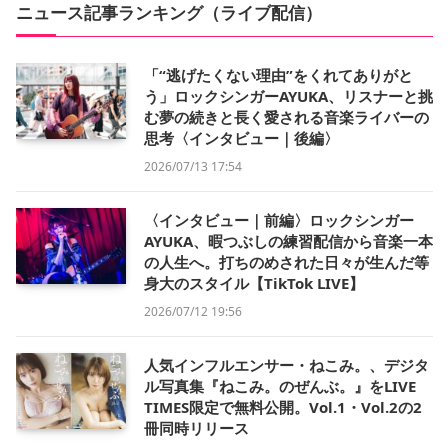
ニュース記事ランキング（ライブ配信）
「“逃げたくない理由”をくれてありがと
う」ロックシンガーAYUKA、リスナーと挑
む夢の続きと長く愛される音楽ライバーの
思考〈インタビュー｜後編〉
2026/07/13 17:54
〈インタビュー｜前編〉ロックシンガー
AYUKA、暇つぶしの練習配信から音楽一本
の人生へ。打ちのめされた日々が生んだ等
身大のスタイル【TikTok LIVE】
2026/07/12 19:56
人気インフルエンサー・ねこみ。、デジタ
ル写真集『ねこみ。のぜんぶ。』をLIVE
TIMES限定で無料公開。Vol.1・Vol.2の2
冊同時リリース