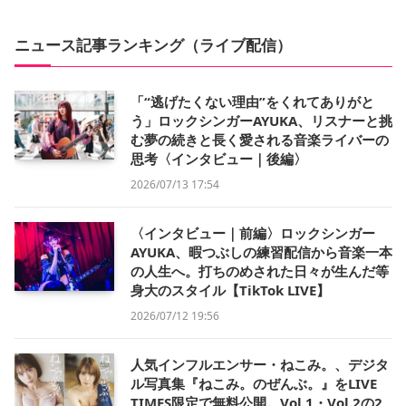
ニュース記事ランキング（ライブ配信）
「“逃げたくない理由”をくれてありがと
う」ロックシンガーAYUKA、リスナーと挑
む夢の続きと長く愛される音楽ライバーの
思考〈インタビュー｜後編〉
2026/07/13 17:54
〈インタビュー｜前編〉ロックシンガー
AYUKA、暇つぶしの練習配信から音楽一本
の人生へ。打ちのめされた日々が生んだ等
身大のスタイル【TikTok LIVE】
2026/07/12 19:56
人気インフルエンサー・ねこみ。、デジタ
ル写真集『ねこみ。のぜんぶ。』をLIVE
TIMES限定で無料公開。Vol.1・Vol.2の2