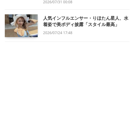
2026/07/31 00:08
人気インフルエンサー・りほたん星人、水
着姿で美ボディ披露「スタイル最高」
2026/07/24 17:48
「ビジュ神」インフルエンサー・サキ吉、
仲良しツーショットに反響
2026/07/24 17:41
庄最愛夏（圧ねぇ）、完売のバースデーワ
ンマンでフルバンド全13曲。「誰かの為
に」ピアノver.初披露や観光大使務める白
浜町長登場も【誕生日の2日後 2026】
2026/07/19 20:28
ニュース記事ランキング（エンタメ）