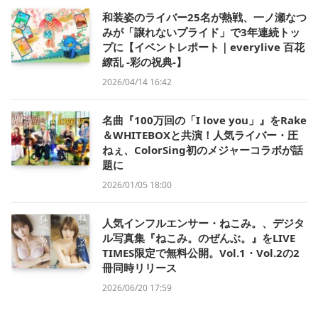
和装姿のライバー25名が熱戦、一ノ瀬なつ
みが「譲れないプライド」で3年連続トッ
プに【イベントレポート｜everylive 百花
繚乱 -彩の祝典-】
2026/04/14 16:42
名曲『100万回の「I love you」』をRake
＆WHITEBOXと共演！人気ライバー・圧
ねぇ、ColorSing初のメジャーコラボが話
題に
2026/01/05 18:00
人気インフルエンサー・ねこみ。、デジタ
ル写真集『ねこみ。のぜんぶ。』をLIVE
TIMES限定で無料公開。Vol.1・Vol.2の2
冊同時リリース
2026/06/20 17:59