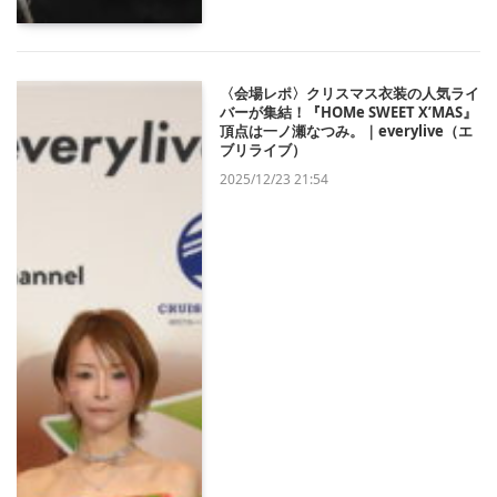
〈会場レポ〉クリスマス衣装の人気ライ
バーが集結！『HOMe SWEET X’MAS』
頂点は一ノ瀬なつみ。｜everylive（エ
ブリライブ）
2025/12/23 21:54