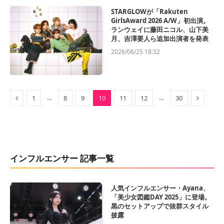
STARGLOWが「Rakuten
GirlsAward 2026 A/W」初出演。
ランウェイに藤田ニコル、山下美
月、吉澤要人ら追加出演者を発表
2026/06/25 18:32
Previous
Next
…
…
1
8
9
10
11
12
30
インフルエンサー 記事一覧
人気インフルエンサー・Ayana、
「美少女図鑑DAY 2025」に登場。
黒のセットアップで抜群スタイル
披露