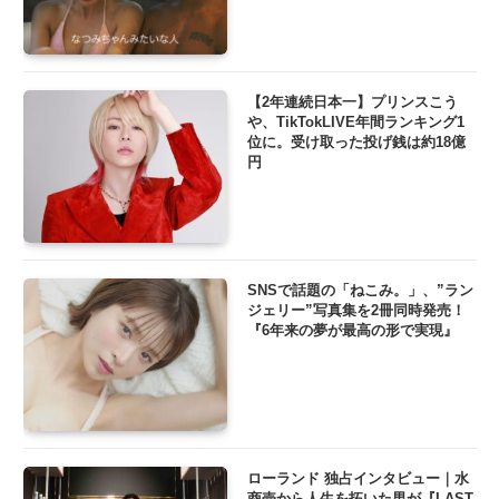
【2年連続日本一】プリンスこう
や、TikTokLIVE年間ランキング1
位に。受け取った投げ銭は約18億
円
SNSで話題の「ねこみ。」、”ラン
ジェリー”写真集を2冊同時発売！
『6年来の夢が最高の形で実現』
ローランド 独占インタビュー｜水
商売から人生を拓いた男が『LAST