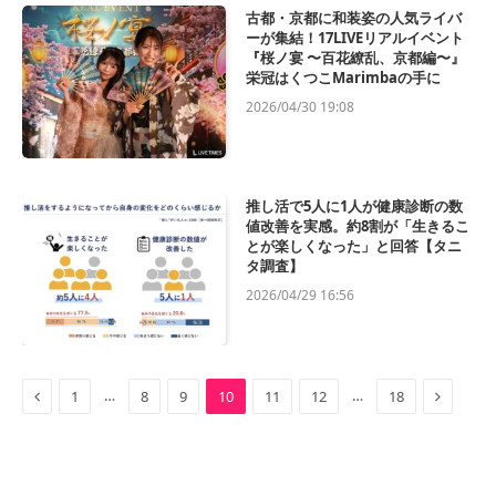
古都・京都に和装姿の人気ライバ
ーが集結！17LIVEリアルイベント
『桜ノ宴 〜百花繚乱、京都編〜』
栄冠はくつこMarimbaの手に
2026/04/30 19:08
推し活で5人に1人が健康診断の数
値改善を実感。約8割が「生きるこ
とが楽しくなった」と回答【タニ
タ調査】
2026/04/29 16:56
Previous
Next
…
…
1
8
9
10
11
12
18