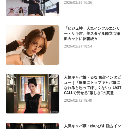
2026/03/29 16:36
「ビジュ神」人気インフルエンサ
ー・サキ吉、美スタイル際立つ撮
影カットに反響続々
2026/02/21 18:54
人気キャバ嬢・るな 独占インタビ
ュー｜「簡単にトップキャバ嬢に
なれると思ってほしくない」LAST
CALLで見せる“厳しさ”の真意
2026/02/12 18:49
人気キャバ嬢・ゆいぴす 独占イン