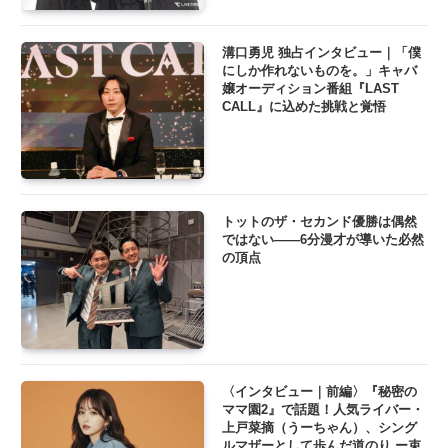
溝口勇児 独占インタビュー｜「僕
にしか作れないものを。」キャバ
嬢オーディション番組『LAST
CALL』に込めた挑戦と覚悟
トットのザ・セカンド優勝は偶然
ではない――6分漫才が導いた必然
の頂点
〈インタビュー｜前編〉『秘密の
ママ園2』で話題！人気ライバー・
上戸菜摘（うーちゃん）、シング
ルマザーとして歩んだ道のり ー束