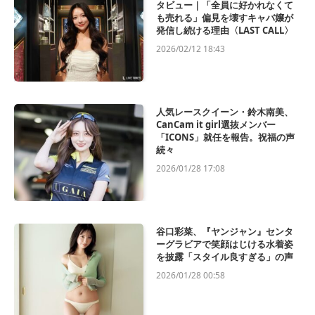
タビュー｜「全員に好かれなくて
も売れる」偏見を壊すキャバ嬢が
発信し続ける理由〈LAST CALL〉
2026/02/12 18:43
人気レースクイーン・鈴木南美、
CanCam it girl選抜メンバー
「ICONS」就任を報告。祝福の声
続々
2026/01/28 17:08
谷口彩菜、『ヤンジャン』センタ
ーグラビアで笑顔はじける水着姿
を披露「スタイル良すぎる」の声
2026/01/28 00:58