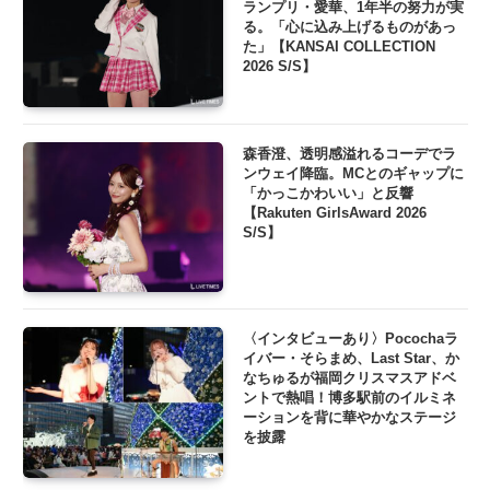
ランプリ・愛華、1年半の努力が実
る。「心に込み上げるものがあっ
た」【KANSAI COLLECTION
2026 S/S】
森香澄、透明感溢れるコーデでラ
ンウェイ降臨。MCとのギャップに
「かっこかわいい」と反響
【Rakuten GirlsAward 2026
S/S】
〈インタビューあり〉Pocochaラ
イバー・そらまめ、Last Star、か
なちゅるが福岡クリスマスアドベ
ントで熱唱！博多駅前のイルミネ
ーションを背に華やかなステージ
を披露