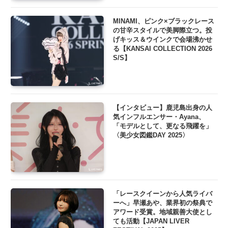
MINAMI、ピンク×ブラックレース
の甘辛スタイルで美脚際立つ。投
げキッス＆ウインクで会場沸かせ
る【KANSAI COLLECTION 2026
S/S】
【インタビュー】鹿児島出身の人
気インフルエンサー・Ayana、
「モデルとして、更なる飛躍を」
〈美少女図鑑DAY 2025〉
「レースクイーンから人気ライバ
ーへ」早瀬あや、業界初の祭典で
アワード受賞。地域親善大使とし
ても活動【JAPAN LIVER