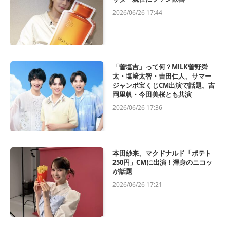
2026/06/26 17:44
「曽塩吉」って何？M!LK曽野舜
太・塩﨑太智・吉田仁人、サマー
ジャンボ宝くじCM出演で話題。吉
岡里帆・今田美桜とも共演
2026/06/26 17:36
本田紗来、マクドナルド「ポテト
250円」CMに出演！渾身のニコッ
が話題
2026/06/26 17:21