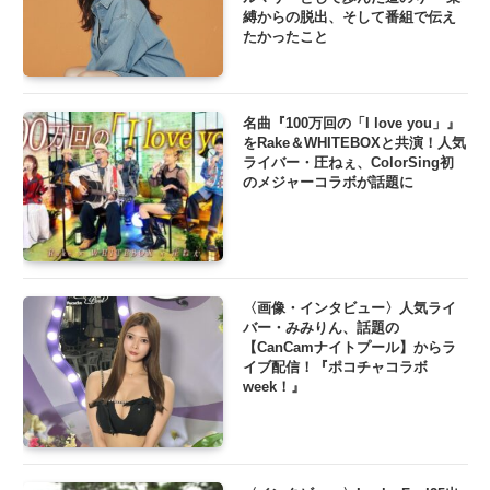
縛からの脱出、そして番組で伝え
たかったこと
名曲『100万回の「I love you」』
をRake＆WHITEBOXと共演！人気
ライバー・圧ねぇ、ColorSing初
のメジャーコラボが話題に
〈画像・インタビュー〉人気ライ
バー・みみりん、話題の
【CanCamナイトプール】からラ
イブ配信！『ポコチャコラボ
week！』