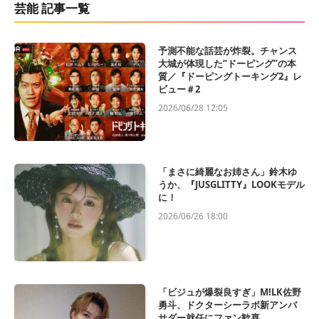
芸能 記事一覧
予測不能な話芸が炸裂。チャンス
大城が体現した“ドーピング”の本
質／『ドーピングトーキング2』レ
ビュー＃2
2026/06/28 12:05
「まさに綺麗なお姉さん」鈴木ゆ
うか、『JUSGLITTY』LOOKモデル
に！
2026/06/26 18:00
「ビジュが爆裂良すぎ」M!LK佐野
勇斗、ドクターシーラボ新アンバ
サダー就任にファン歓喜