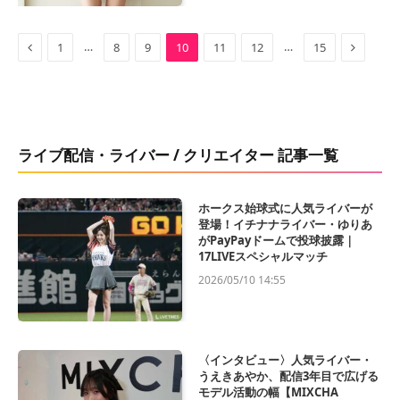
Previous
Next
…
…
1
8
9
10
11
12
15
ライブ配信・ライバー / クリエイター 記事一覧
ホークス始球式に人気ライバーが
登場！イチナナライバー・ゆりあ
がPayPayドームで投球披露｜
17LIVEスペシャルマッチ
2026/05/10 14:55
〈インタビュー〉人気ライバー・
うえきあやか、配信3年目で広げる
モデル活動の幅【MIXCHA