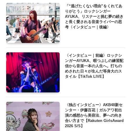
「“逃げたくない理由”をくれてあ
りがとう」ロックシンガー
AYUKA、リスナーと挑む夢の続き
と長く愛される音楽ライバーの思
考〈インタビュー｜後編〉
〈インタビュー｜前編〉ロックシ
ンガーAYUKA、暇つぶしの練習配
信から音楽一本の人生へ。打ちの
めされた日々が生んだ等身大のス
タイル【TikTok LIVE】
〈独占インタビュー〉AKB48新セ
ンター・伊藤百花｜ガルアワ初出
演の感想から美容法、夢への向き
合い方まで【Rakuten GirlsAward
2026 S/S】