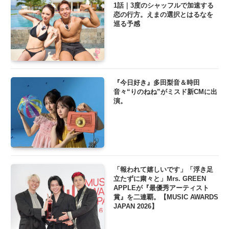
1話｜3度のシャッフルで加速する
恋の行方。えまの選択とはるなを
巡る予感
『今日好き』多田梨音＆時田
音々“りのねね”がミスド新CMに出
演。
「報われて嬉しいです」「浮き足
立たずに粛々と」Mrs. GREEN
APPLEが『最優秀アーティスト
賞』を二連覇。【MUSIC AWARDS
JAPAN 2026】