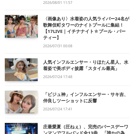
2026/08/01 11:57
〈画像あり〉水着姿の人気ライバー24名が
歌舞伎町タワーのナイトプールに集結！
【17LIVE｜イチナナイト☆プール・パー
ティー】
2026/07/31 00:08
人気インフルエンサー・りほたん星人、水
着姿で美ボディ披露「スタイル最高」
2026/07/24 17:48
「ビジュ神」インフルエンサー・サキ吉、
仲良しツーショットに反響
2026/07/24 17:41
庄最愛夏（圧ねぇ）、完売のバースデーワ
ンマンでフルバンド全13曲。「誰かの為