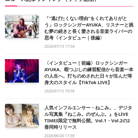
「“逃げたくない理由”をくれてありがと
う」ロックシンガーAYUKA、リスナーと挑
む夢の続きと長く愛される音楽ライバーの
思考〈インタビュー｜後編〉
2026/07/13 17:54
〈インタビュー｜前編〉ロックシンガー
AYUKA、暇つぶしの練習配信から音楽一本
の人生へ。打ちのめされた日々が生んだ等
身大のスタイル【TikTok LIVE】
2026/07/12 19:56
人気インフルエンサー・ねこみ。、デジタ
ル写真集『ねこみ。のぜんぶ。』をLIVE
TIMES限定で無料公開。Vol.1・Vol.2の2
冊同時リリース
2026/06/20 17:59