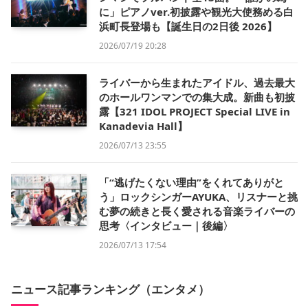
に」ピアノver.初披露や観光大使務める白
浜町長登場も【誕生日の2日後 2026】
2026/07/19 20:28
ライバーから生まれたアイドル、過去最大
のホールワンマンでの集大成。新曲も初披
露【321 IDOL PROJECT Special LIVE in
Kanadevia Hall】
2026/07/13 23:55
「“逃げたくない理由”をくれてありがと
う」ロックシンガーAYUKA、リスナーと挑
む夢の続きと長く愛される音楽ライバーの
思考〈インタビュー｜後編〉
2026/07/13 17:54
ニュース記事ランキング（エンタメ）