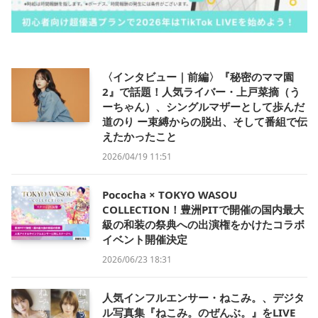
〈インタビュー｜前編〉『秘密のママ園
2』で話題！人気ライバー・上戸菜摘（う
ーちゃん）、シングルマザーとして歩んだ
道のり ー束縛からの脱出、そして番組で伝
えたかったこと
2026/04/19 11:51
Pococha × TOKYO WASOU
COLLECTION！豊洲PITで開催の国内最大
級の和装の祭典への出演権をかけたコラボ
イベント開催決定
2026/06/23 18:31
人気インフルエンサー・ねこみ。、デジタ
ル写真集『ねこみ。のぜんぶ。』をLIVE