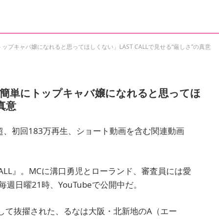
プキャバ嬢になれると思ってほしくない」LAST CALLで見せる“厳しさ”の真意
「簡単にトップキャバ嬢になれると思ってほ
真意
超、初回183万再生、ショート動画を含む関連動画
CALL』。MCに溝口勇児とローランド、審査員には愛
週日曜21時、YouTubeで公開中だ。
して抜擢された、るなは大阪・北新地のA（エー