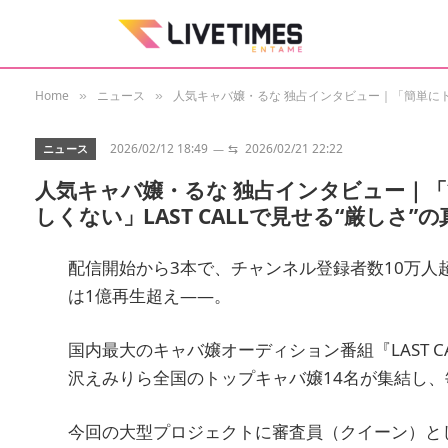
Home
ニュース
人気キャバ嬢・るな 独占インタビュー｜「簡単にトッ
»
»
2026/02/12 18:49
⇆
2026/02/21 22:22
ニュース
人気キャバ嬢・るな 独占インタビュー｜
しくない」LAST CALLで見せる“厳しさ”の
配信開始から3本で、チャンネル登録者数10万人
は1億再生超え——。
国内最大のキャバ嬢オーディション番組『LAST 
沢えみりら全国のトップキャバ嬢14名が集結し、毎
今回の大型プロジェクトに審査員（クイーン）と