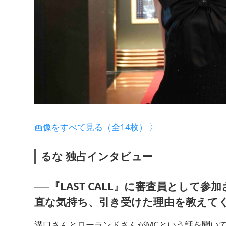
画像をすべて見る（全14枚） 〉
るな 独占インタビュー
──『LAST CALL』に審査員とし
直な気持ち、引き受けた理由を教えて
溝口さんとローランドさんがMCという話を聞い