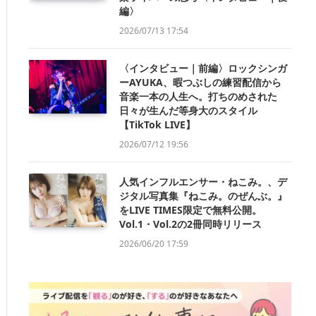
編〉
2026/07/13 17:54
〈インタビュー｜前編〉ロックシンガ
ーAYUKA、暇つぶしの練習配信から
音楽一本の人生へ。打ちのめされた
日々が生んだ等身大のスタイル
【TikTok LIVE】
2026/07/12 19:56
人気インフルエンサー・ねこみ。、デ
ジタル写真集『ねこみ。のぜんぶ。』
をLIVE TIMES限定で無料公開。
Vol.1・Vol.2の2冊同時リリース
2026/06/20 17:59