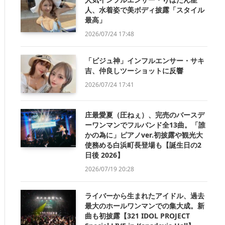
人、水着姿で美ボディ披露「スタイル
最高」
2026/07/24 17:48
「ビジュ神」インフルエンサー・サキ
吉、仲良しツーショットに反響
2026/07/24 17:41
庄最愛夏（圧ねぇ）、完売のバースデ
ーワンマンでフルバンド全13曲。「誰
かの為に」ピアノver.初披露や観光大
使務める白浜町長登場も【誕生日の2
日後 2026】
2026/07/19 20:28
ライバーから生まれたアイドル、過去
最大のホールワンマンでの集大成。新
曲も初披露【321 IDOL PROJECT