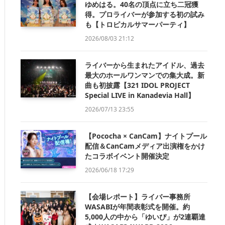
ゆめはる。40名の頂点に立ち二冠獲
得。プロライバーが参加する初の試み
も【トロピカルサマーパーティ】
2026/08/03 21:12
ライバーから生まれたアイドル、過去
最大のホールワンマンでの集大成。新
曲も初披露【321 IDOL PROJECT
Special LIVE in Kanadevia Hall】
2026/07/13 23:55
【Pococha × CanCam】ナイトプール
配信＆CanCamメディア出演権をかけ
たコラボイベント開催決定
2026/06/18 17:29
【会場レポート】ライバー事務所
WASABIが年間表彰式を開催。約
5,000人の中から「ゆいぴ」が2連覇達