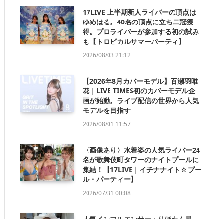
17LIVE 上半期新人ライバーの頂点は
ゆめはる。40名の頂点に立ち二冠獲
得。プロライバーが参加する初の試み
も【トロピカルサマーパーティ】
2026/08/03 21:12
【2026年8月カバーモデル】百瀬羽唯
花｜LIVE TIMES初のカバーモデル企
画が始動。ライブ配信の世界から人気
モデルを目指す
2026/08/01 11:57
〈画像あり〉水着姿の人気ライバー24
名が歌舞伎町タワーのナイトプールに
集結！【17LIVE｜イチナナイト☆プー
ル・パーティー】
2026/07/31 00:08
人気インフルエンサー・りほたん星