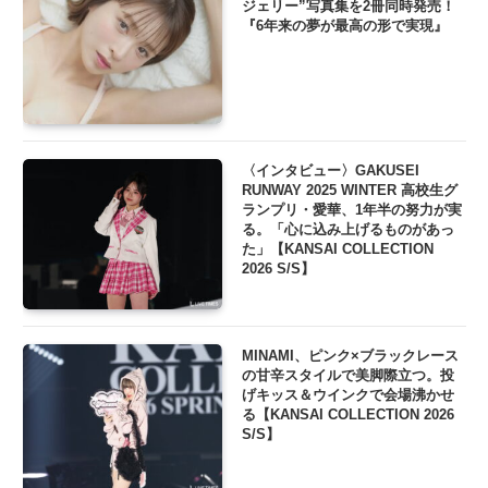
ジェリー”写真集を2冊同時発売！
『6年来の夢が最高の形で実現』
〈インタビュー〉GAKUSEI
RUNWAY 2025 WINTER 高校生グ
ランプリ・愛華、1年半の努力が実
る。「心に込み上げるものがあっ
た」【KANSAI COLLECTION
2026 S/S】
MINAMI、ピンク×ブラックレース
の甘辛スタイルで美脚際立つ。投
げキッス＆ウインクで会場沸かせ
る【KANSAI COLLECTION 2026
S/S】