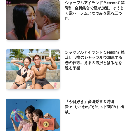
シャッフルアイランド Season7 第
5話｜全員集合で恋が加速。ゆうと
く逆ハーレムとなつみを巡る三つ
巴
シャッフルアイランド Season7 第
1話｜3度のシャッフルで加速する
恋の行方。えまの選択とはるなを
巡る予感
『今日好き』多田梨音＆時田
音々“りのねね”がミスド新CMに出
演。