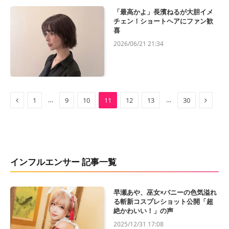
「最高かよ」長濱ねるが大胆イメ
チェン！ショートヘアにファン歓
喜
2026/06/21 21:34
Previous
Next
…
…
1
9
10
11
12
13
30
インフルエンサー 記事一覧
早瀬あや、巫女×バニーの色気溢れ
る斬新コスプレショット公開「超
絶かわいい！」の声
2025/12/31 17:08