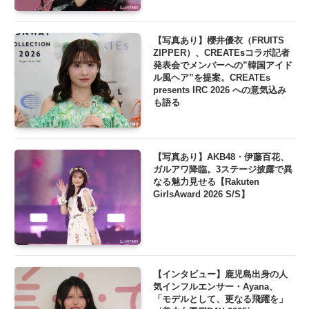
【写真あり】櫻井優衣（FRUITS
ZIPPER）、CREATEsコラボ記者
発表会でメンバーへの”韓国アイド
ル風ヘア”を提案。CREATEs
presents IRC 2026 への意気込み
も語る
【写真あり】AKB48・伊藤百花、
ガルアワ降臨。3ステージ披露で異
なる魅力見せる【Rakuten
GirlsAward 2026 S/S】
【インタビュー】鹿児島出身の人
気インフルエンサー・Ayana、
「モデルとして、更なる飛躍を」