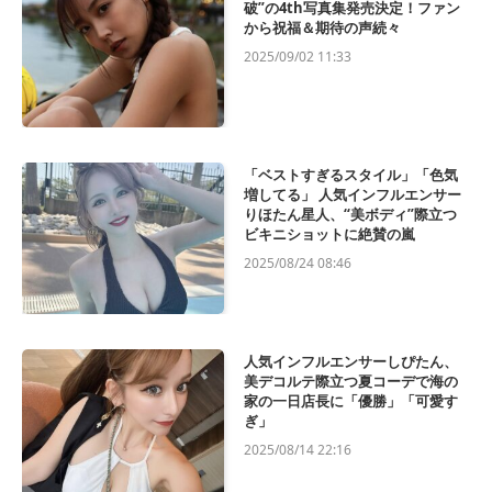
破”の4th写真集発売決定！ファン
から祝福＆期待の声続々
2025/09/02 11:33
「ベストすぎるスタイル」「色気
増してる」 人気インフルエンサー
りほたん星人、“美ボディ”際立つ
ビキニショットに絶賛の嵐
2025/08/24 08:46
人気インフルエンサーしぴたん、
美デコルテ際立つ夏コーデで海の
家の一日店長に「優勝」「可愛す
ぎ」
2025/08/14 22:16