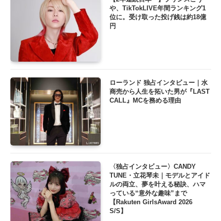
や、TikTokLIVE年間ランキング1
位に。受け取った投げ銭は約18億
円
ローランド 独占インタビュー｜水
商売から人生を拓いた男が『LAST
CALL』MCを務める理由
〈独占インタビュー〉CANDY
TUNE・立花琴未｜モデルとアイド
ルの両立、夢を叶える秘訣、ハマ
っている“意外な趣味”まで
【Rakuten GirlsAward 2026
S/S】