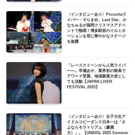
〈インタビューあり〉Pocochaラ
イバー・そらまめ、Last Star、か
なちゅるが福岡クリスマスアドベ
ントで熱唱！博多駅前のイルミネ
ーションを背に華やかなステージ
を披露
「レースクイーンから人気ライバ
ーへ」早瀬あや、業界初の祭典で
アワード受賞。地域親善大使とし
ても活動【JAPAN LIVER
FESTIVAL 2025】
〈インタビューあり〉女子大生ア
イドルコピーダンス日本一は「さ
よならモラトリアム（慶應
大）」。【UNIDOL 2025 Summer