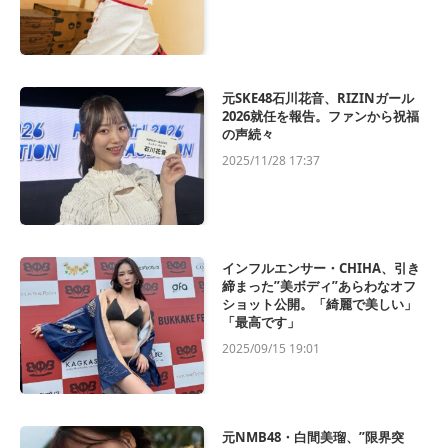
元SKE48石川花音、RIZINガール
2026就任を報告。ファンから祝福
の声続々
2025/11/28 17:37
インフルエンサー・CHIHA、引き
締まった”美ボディ”あらわなオフ
ショット公開。「綺麗で美しい」
「最高です」
2025/09/15 19:01
元NMB48・白間美瑠、”限界突