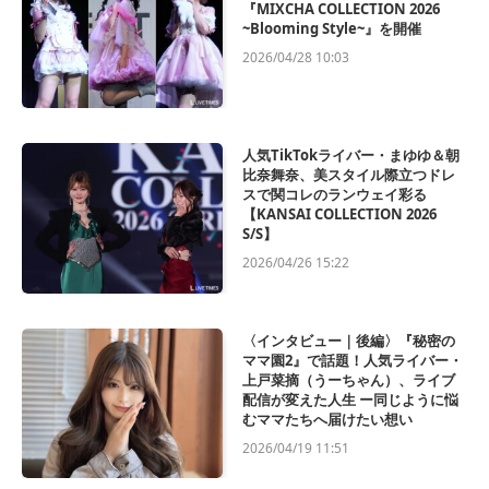
『MIXCHA COLLECTION 2026
~Blooming Style~』を開催
2026/04/28 10:03
人気TikTokライバー・まゆゆ＆朝
比奈舞奈、美スタイル際立つドレ
スで関コレのランウェイ彩る
【KANSAI COLLECTION 2026
S/S】
2026/04/26 15:22
〈インタビュー｜後編〉『秘密の
ママ園2』で話題！人気ライバー・
上戸菜摘（うーちゃん）、ライブ
配信が変えた人生 ー同じように悩
むママたちへ届けたい想い
2026/04/19 11:51