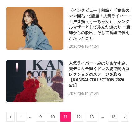
〈インタビュー｜前編〉『秘密の
ママ園2』で話題！人気ライバー・
上戸菜摘（うーちゃん）、シング
ルマザーとして歩んだ道のり ー束
縛からの脱出、そして番組で伝え
たかったこと
2026/04/19 11:51
人気ライバー・みのり＆かすみ、
美デコルテ輝くドレス姿で関西コ
レクションのステージを彩る
【KANSAI COLLECTION 2026
S/S】
2026/04/14 21:41
Previous
Next
…
…
1
9
10
11
12
13
18