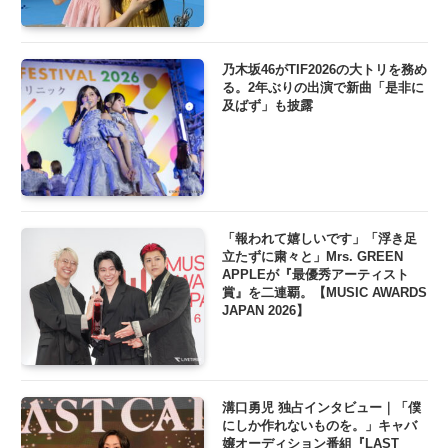
乃木坂46がTIF2026の大トリを務め
る。2年ぶりの出演で新曲「是非に
及ばず」も披露
「報われて嬉しいです」「浮き足
立たずに粛々と」Mrs. GREEN
APPLEが『最優秀アーティスト
賞』を二連覇。【MUSIC AWARDS
JAPAN 2026】
溝口勇児 独占インタビュー｜「僕
にしか作れないものを。」キャバ
嬢オーディション番組『LAST