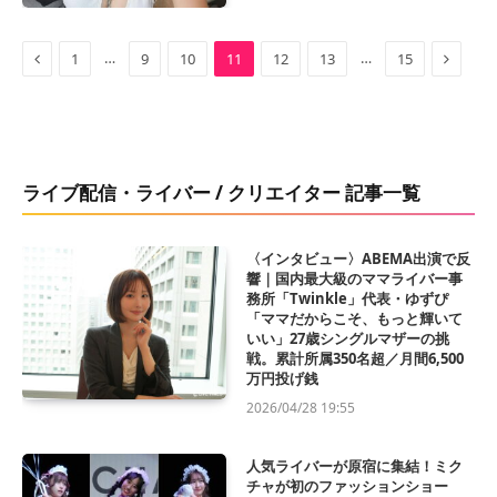
Previous
Next
…
…
1
9
10
11
12
13
15
ライブ配信・ライバー / クリエイター 記事一覧
〈インタビュー〉ABEMA出演で反
響｜国内最大級のママライバー事
務所「Twinkle」代表・ゆずぴ
「ママだからこそ、もっと輝いて
いい」27歳シングルマザーの挑
戦。累計所属350名超／月間6,500
万円投げ銭
2026/04/28 19:55
人気ライバーが原宿に集結！ミク
チャが初のファッションショー