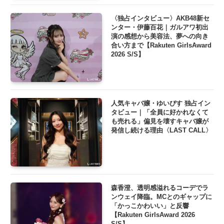
〈独占インタビュー〉AKB48新セ
ンター・伊藤百花｜ガルアワ初出
演の感想から美容法、夢への向き
合い方まで【Rakuten GirlsAward
2026 S/S】
人気キャバ嬢・ゆいぴす 独占イン
タビュー｜「全員に好かれなくて
も売れる」偏見を壊すキャバ嬢が
発信し続ける理由〈LAST CALL〉
森香澄、透明感溢れるコーデでラ
ンウェイ降臨。MCとのギャップに
「かっこかわいい」と反響
【Rakuten GirlsAward 2026
S/S】