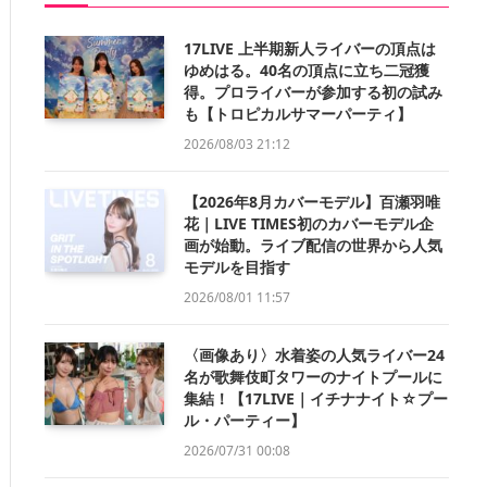
17LIVE 上半期新人ライバーの頂点は
ゆめはる。40名の頂点に立ち二冠獲
得。プロライバーが参加する初の試み
も【トロピカルサマーパーティ】
2026/08/03 21:12
【2026年8月カバーモデル】百瀬羽唯
花｜LIVE TIMES初のカバーモデル企
画が始動。ライブ配信の世界から人気
モデルを目指す
2026/08/01 11:57
〈画像あり〉水着姿の人気ライバー24
名が歌舞伎町タワーのナイトプールに
集結！【17LIVE｜イチナナイト☆プー
ル・パーティー】
2026/07/31 00:08