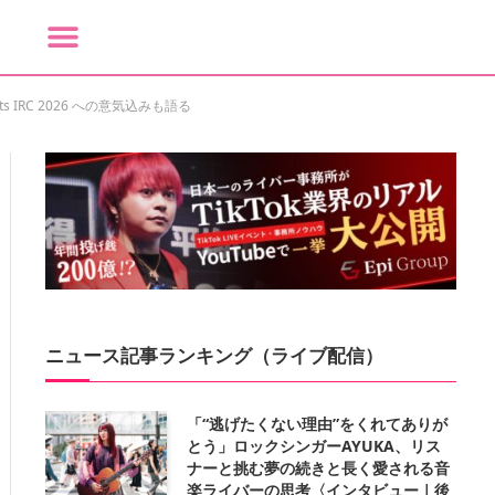
 IRC 2026 への意気込みも語る
ニュース記事ランキング（ライブ配信）
「“逃げたくない理由”をくれてありが
とう」ロックシンガーAYUKA、リス
ナーと挑む夢の続きと長く愛される音
楽ライバーの思考〈インタビュー｜後