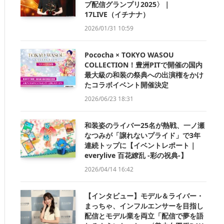
ブ配信グランプリ2025〉｜
17LIVE（イチナナ）
2026/01/31 10:59
Pococha × TOKYO WASOU
COLLECTION！豊洲PITで開催の国内
最大級の和装の祭典への出演権をかけ
たコラボイベント開催決定
2026/06/23 18:31
和装姿のライバー25名が熱戦、一ノ瀬
なつみが「譲れないプライド」で3年
連続トップに【イベントレポート｜
everylive 百花繚乱 -彩の祝典-】
2026/04/14 16:42
【インタビュー】モデル＆ライバー・
まっちゃ、インフルエンサーを目指し
配信とモデル業を両立「配信で夢を語