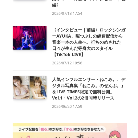
編〉
2026/07/13 17:54
〈インタビュー｜前編〉ロックシンガ
ーAYUKA、暇つぶしの練習配信から
音楽一本の人生へ。打ちのめされた
日々が生んだ等身大のスタイル
【TikTok LIVE】
2026/07/12 19:56
人気インフルエンサー・ねこみ。、デ
ジタル写真集『ねこみ。のぜんぶ。』
をLIVE TIMES限定で無料公開。
Vol.1・Vol.2の2冊同時リリース
2026/06/20 17:59