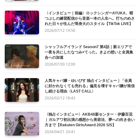
〈インタビュー｜前編〉ロックシンガーAYUKA、暇
つぶしの練習配信から音楽一本の人生へ。打ちのめさ
れた日々が生んだ等身大のスタイル【TikTok LIVE】
2026/07/12 19:56
シャッフルアイランド Season7 第4話｜新エリアで
一夜を共にしたなつみ×てった。きよの想いと全員集
合への加速
2026/07/30 12:00
人気キャバ嬢・ゆいぴす 独占インタビュー｜「全員
に好かれなくても売れる」偏見を壊すキャバ嬢が発信
し続ける理由〈LAST CALL〉
2026/02/12 18:43
〈独占インタビュー〉AKB48新センター・伊藤百花
｜ガルアワ初出演の感想から美容法、夢への向き合い
方まで【Rakuten GirlsAward 2026 S/S】
2026/04/21 20:41