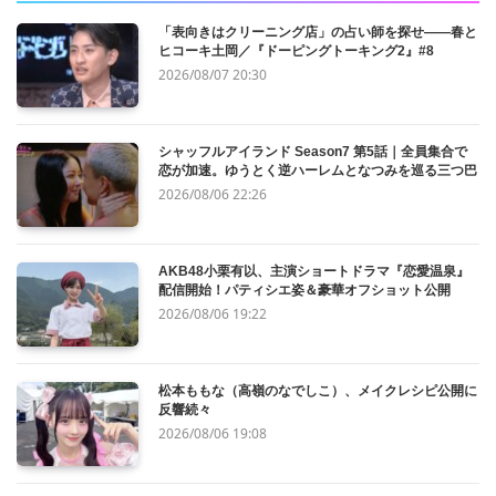
「表向きはクリーニング店」の占い師を探せ——春と
ヒコーキ土岡／『ドーピングトーキング2』#8
2026/08/07 20:30
シャッフルアイランド Season7 第5話｜全員集合で
恋が加速。ゆうとく逆ハーレムとなつみを巡る三つ巴
2026/08/06 22:26
AKB48小栗有以、主演ショートドラマ『恋愛温泉』
配信開始！パティシエ姿＆豪華オフショット公開
2026/08/06 19:22
松本ももな（高嶺のなでしこ）、メイクレシピ公開に
反響続々
2026/08/06 19:08