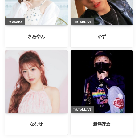
Pococha
TikTokLIVE
さあやん
かず
TikTokLIVE
ななせ
超無課金