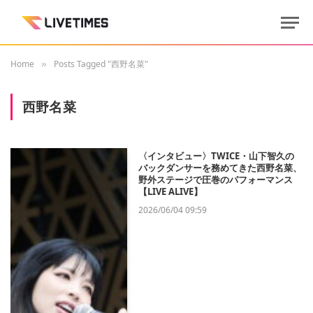
Home
Posts Tagged "西野名菜"
»
西野名菜
〈インタビュー〉TWICE・山下智久の
バックダンサーを務めてきた西野名菜、
野外ステージで圧巻のパフォーマンス
【LIVE ALIVE】
2026/06/04 09:59