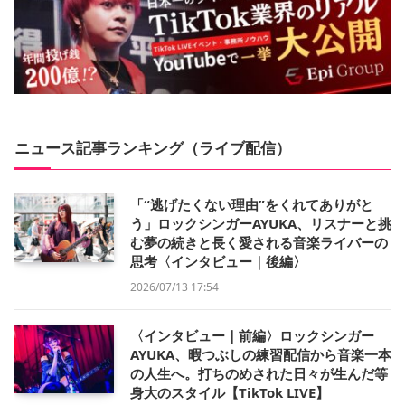
ニュース記事ランキング（ライブ配信）
「“逃げたくない理由”をくれてありがと
う」ロックシンガーAYUKA、リスナーと挑
む夢の続きと長く愛される音楽ライバーの
思考〈インタビュー｜後編〉
2026/07/13 17:54
〈インタビュー｜前編〉ロックシンガー
AYUKA、暇つぶしの練習配信から音楽一本
の人生へ。打ちのめされた日々が生んだ等
身大のスタイル【TikTok LIVE】