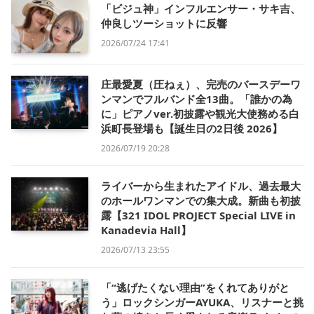
「ビジュ神」インフルエンサー・サキ吉、
仲良しツーショットに反響
2026/07/24 17:41
庄最愛夏（圧ねぇ）、完売のバースデーワ
ンマンでフルバンド全13曲。「誰かの為
に」ピアノver.初披露や観光大使務める白
浜町長登場も【誕生日の2日後 2026】
2026/07/19 20:28
ライバーから生まれたアイドル、過去最大
のホールワンマンでの集大成。新曲も初披
露【321 IDOL PROJECT Special LIVE in
Kanadevia Hall】
2026/07/13 23:55
「“逃げたくない理由”をくれてありがと
う」ロックシンガーAYUKA、リスナーと挑