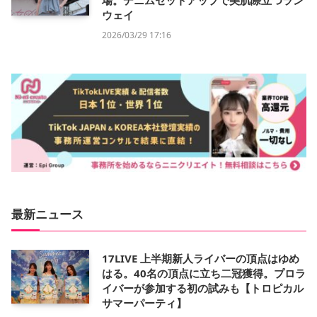
場。デニムセットアップで美肌際立つラン
ウェイ
2026/03/29 17:16
最新ニュース
17LIVE 上半期新人ライバーの頂点はゆめ
はる。40名の頂点に立ち二冠獲得。プロラ
イバーが参加する初の試みも【トロピカル
サマーパーティ】