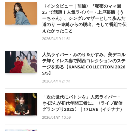
〈インタビュー｜前編〉『秘密のママ園
2』で話題！人気ライバー・上戸菜摘（う
ーちゃん）、シングルマザーとして歩んだ
道のり ー束縛からの脱出、そして番組で伝
えたかったこと
2026/04/19 11:51
人気ライバー・みのり＆かすみ、美デコル
テ輝くドレス姿で関西コレクションのステ
ージを彩る【KANSAI COLLECTION 2026
S/S】
2026/04/14 21:41
「次の世代にバトンを」人気ライバー・
き-ぽんが初代年間王者に。〈ライブ配信
グランプリ2025〉｜17LIVE（イチナナ）
2026/01/31 10:59