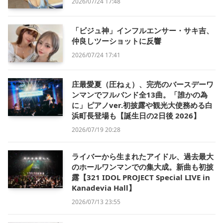
2026/07/24 17:48
「ビジュ神」インフルエンサー・サキ吉、
仲良しツーショットに反響
2026/07/24 17:41
庄最愛夏（圧ねぇ）、完売のバースデーワ
ンマンでフルバンド全13曲。「誰かの為
に」ピアノver.初披露や観光大使務める白
浜町長登場も【誕生日の2日後 2026】
2026/07/19 20:28
ライバーから生まれたアイドル、過去最大
のホールワンマンでの集大成。新曲も初披
露【321 IDOL PROJECT Special LIVE in
Kanadevia Hall】
2026/07/13 23:55