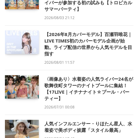
イバーが参加する初の試みも【トロピカル
サマーパーティ】
2026/08/03 21:12
【2026年8月カバーモデル】百瀬羽唯花｜
LIVE TIMES初のカバーモデル企画が始
動。ライブ配信の世界から人気モデルを目
指す
2026/08/01 11:57
〈画像あり〉水着姿の人気ライバー24名が
歌舞伎町タワーのナイトプールに集結！
【17LIVE｜イチナナイト☆プール・パー
ティー】
2026/07/31 00:08
人気インフルエンサー・りほたん星人、水
着姿で美ボディ披露「スタイル最高」