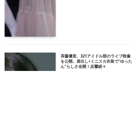
斉藤優里、321アイドル部のライブ映像
を公開。肩出し×ミニスカ衣装で”ゆった
ん”らしさ全開！反響続々
2025/05/09 20:30