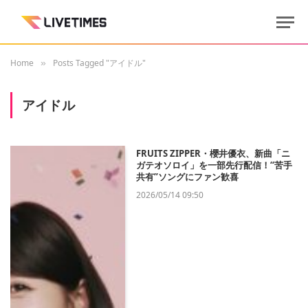
Home
Posts Tagged "アイドル"
»
アイドル
FRUITS ZIPPER・櫻井優衣、新曲「ニ
ガテオソロイ」を一部先行配信！“苦手
共有”ソングにファン歓喜
2026/05/14 09:50