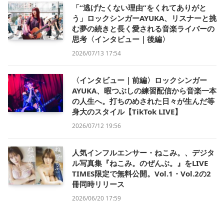
「“逃げたくない理由”をくれてありがと
う」ロックシンガーAYUKA、リスナーと挑
む夢の続きと長く愛される音楽ライバーの
思考〈インタビュー｜後編〉
2026/07/13 17:54
〈インタビュー｜前編〉ロックシンガー
AYUKA、暇つぶしの練習配信から音楽一本
の人生へ。打ちのめされた日々が生んだ等
身大のスタイル【TikTok LIVE】
2026/07/12 19:56
人気インフルエンサー・ねこみ。、デジタ
ル写真集『ねこみ。のぜんぶ。』をLIVE
TIMES限定で無料公開。Vol.1・Vol.2の2
冊同時リリース
2026/06/20 17:59