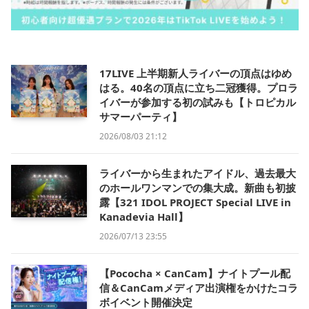
17LIVE 上半期新人ライバーの頂点はゆめ
はる。40名の頂点に立ち二冠獲得。プロラ
イバーが参加する初の試みも【トロピカル
サマーパーティ】
2026/08/03 21:12
ライバーから生まれたアイドル、過去最大
のホールワンマンでの集大成。新曲も初披
露【321 IDOL PROJECT Special LIVE in
Kanadevia Hall】
2026/07/13 23:55
【Pococha × CanCam】ナイトプール配
信＆CanCamメディア出演権をかけたコラ
ボイベント開催決定