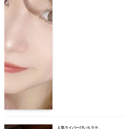
人気ライバーぴいちラテ、