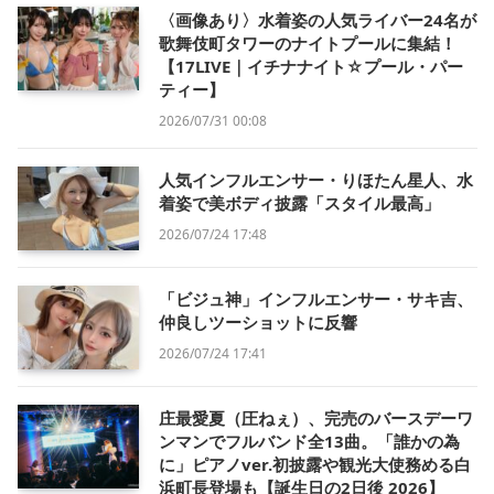
〈画像あり〉水着姿の人気ライバー24名が
歌舞伎町タワーのナイトプールに集結！
【17LIVE｜イチナナイト☆プール・パー
ティー】
2026/07/31 00:08
人気インフルエンサー・りほたん星人、水
着姿で美ボディ披露「スタイル最高」
2026/07/24 17:48
「ビジュ神」インフルエンサー・サキ吉、
仲良しツーショットに反響
2026/07/24 17:41
庄最愛夏（圧ねぇ）、完売のバースデーワ
ンマンでフルバンド全13曲。「誰かの為
に」ピアノver.初披露や観光大使務める白
浜町長登場も【誕生日の2日後 2026】