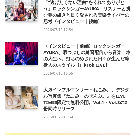
「“逃げたくない理由”をくれてありがと
う」ロックシンガーAYUKA、リスナーと挑
む夢の続きと長く愛される音楽ライバーの
思考〈インタビュー｜後編〉
2026/07/13 17:54
〈インタビュー｜前編〉ロックシンガー
AYUKA、暇つぶしの練習配信から音楽一本
の人生へ。打ちのめされた日々が生んだ等
身大のスタイル【TikTok LIVE】
2026/07/12 19:56
人気インフルエンサー・ねこみ。、デジタ
ル写真集『ねこみ。のぜんぶ。』をLIVE
TIMES限定で無料公開。Vol.1・Vol.2の2
冊同時リリース
2026/06/20 17:59