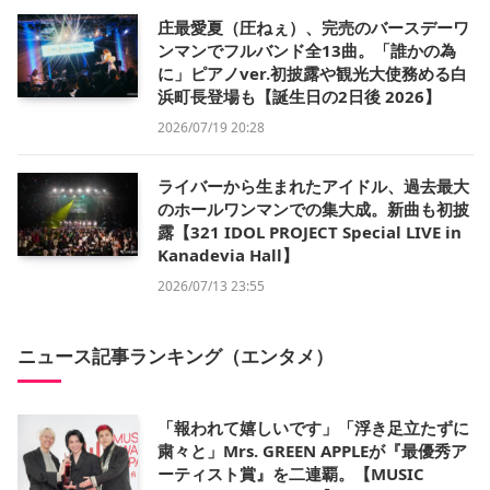
庄最愛夏（圧ねぇ）、完売のバースデーワ
ンマンでフルバンド全13曲。「誰かの為
に」ピアノver.初披露や観光大使務める白
浜町長登場も【誕生日の2日後 2026】
2026/07/19 20:28
ライバーから生まれたアイドル、過去最大
のホールワンマンでの集大成。新曲も初披
露【321 IDOL PROJECT Special LIVE in
Kanadevia Hall】
2026/07/13 23:55
ニュース記事ランキング（エンタメ）
「報われて嬉しいです」「浮き足立たずに
粛々と」Mrs. GREEN APPLEが『最優秀ア
ーティスト賞』を二連覇。【MUSIC