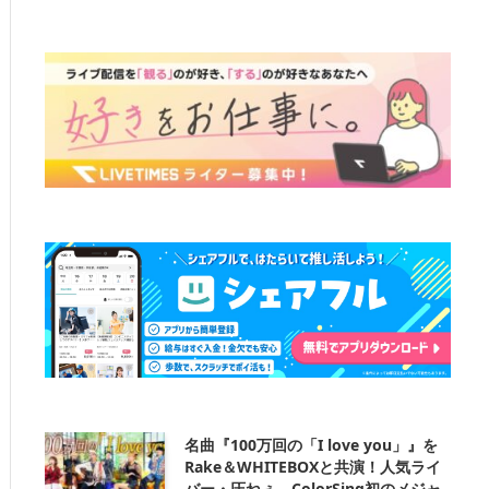
名曲『100万回の「I love you」』を
Rake＆WHITEBOXと共演！人気ライ
バー・圧ねぇ、ColorSing初のメジャ