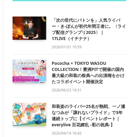
「次の世代にバトンを」人気ライバ
ー・き-ぽんが初代年間王者に。〈ライ
ブ配信グランプリ2025〉｜
17LIVE（イチナナ）
2026/01/31 10:59
Pococha × TOKYO WASOU
COLLECTION！豊洲PITで開催の国内
最大級の和装の祭典への出演権をかけ
たコラボイベント開催決定
2026/06/23 18:31
和装姿のライバー25名が熱戦、一ノ瀬
なつみが「譲れないプライド」で3年
連続トップに【イベントレポート｜
everylive 百花繚乱 -彩の祝典-】
2026/04/14 16:42