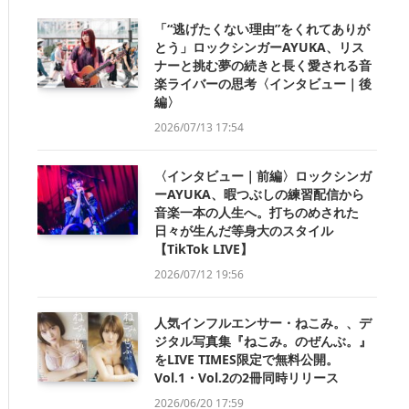
「“逃げたくない理由”をくれてありが
とう」ロックシンガーAYUKA、リス
ナーと挑む夢の続きと長く愛される音
楽ライバーの思考〈インタビュー｜後
編〉
2026/07/13 17:54
〈インタビュー｜前編〉ロックシンガ
ーAYUKA、暇つぶしの練習配信から
音楽一本の人生へ。打ちのめされた
日々が生んだ等身大のスタイル
【TikTok LIVE】
2026/07/12 19:56
人気インフルエンサー・ねこみ。、デ
ジタル写真集『ねこみ。のぜんぶ。』
をLIVE TIMES限定で無料公開。
Vol.1・Vol.2の2冊同時リリース
2026/06/20 17:59