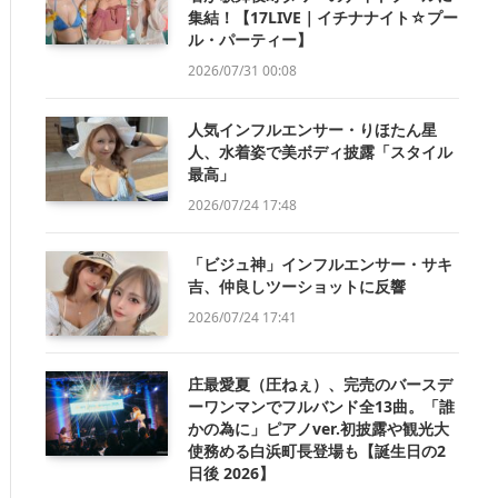
集結！【17LIVE｜イチナナイト☆プー
ル・パーティー】
2026/07/31 00:08
人気インフルエンサー・りほたん星
人、水着姿で美ボディ披露「スタイル
最高」
2026/07/24 17:48
「ビジュ神」インフルエンサー・サキ
吉、仲良しツーショットに反響
2026/07/24 17:41
庄最愛夏（圧ねぇ）、完売のバースデ
ーワンマンでフルバンド全13曲。「誰
かの為に」ピアノver.初披露や観光大
使務める白浜町長登場も【誕生日の2
日後 2026】