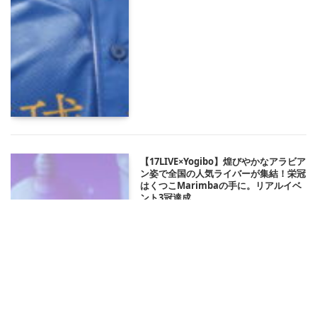
【17LIVE×Yogibo】煌びやかなアラビア
ン姿で全国の人気ライバーが集結！栄冠
はくつこMarimbaの手に。リアルイベ
ント3冠達成
2026/06/05 19:38