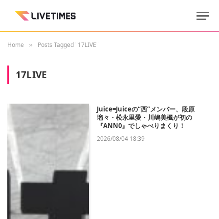
Home
Posts Tagged "17LIVE"
»
17LIVE
Juice=Juiceの“西”メンバー、段原
瑠々・松永里愛・川嶋美楓が初の
『ANN0』でしゃべりまくり！
2026/08/04 18:39