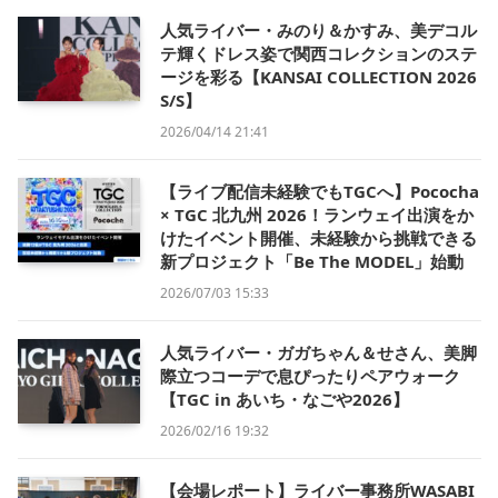
人気ライバー・みのり＆かすみ、美デコル
テ輝くドレス姿で関西コレクションのステ
ージを彩る【KANSAI COLLECTION 2026
S/S】
2026/04/14 21:41
【ライブ配信未経験でもTGCへ】Pococha
× TGC 北九州 2026！ランウェイ出演をか
けたイベント開催、未経験から挑戦できる
新プロジェクト「Be The MODEL」始動
2026/07/03 15:33
人気ライバー・ガガちゃん＆せさん、美脚
際立つコーデで息ぴったりペアウォーク
【TGC in あいち・なごや2026】
2026/02/16 19:32
【会場レポート】ライバー事務所WASABI