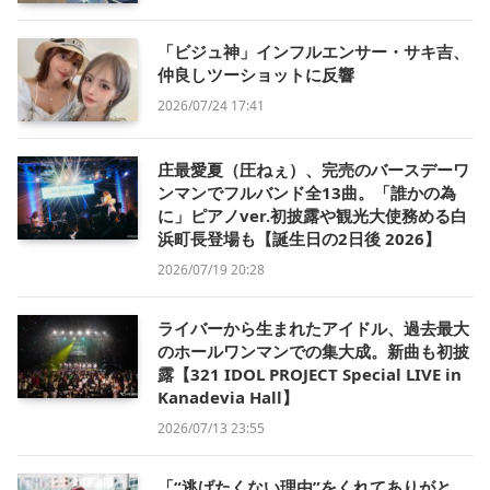
「ビジュ神」インフルエンサー・サキ吉、
仲良しツーショットに反響
2026/07/24 17:41
庄最愛夏（圧ねぇ）、完売のバースデーワ
ンマンでフルバンド全13曲。「誰かの為
に」ピアノver.初披露や観光大使務める白
浜町長登場も【誕生日の2日後 2026】
2026/07/19 20:28
ライバーから生まれたアイドル、過去最大
のホールワンマンでの集大成。新曲も初披
露【321 IDOL PROJECT Special LIVE in
Kanadevia Hall】
2026/07/13 23:55
「“逃げたくない理由”をくれてありがと